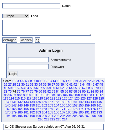
Name
Land
Admin Login
Benutzername
Passwort
Seite:
1
2
3
4
5
6
7
8
9
10
11
12
13
14
15
16
17
18
19
20
21
22
23
24
25
26
27
28
29
30
31
32
33
34
35
36
37
38
39
40
41
42
43
44
45
46
47
48
49
50
51
52
53
54
55
56
57
58
59
60
61
62
63
64
65
66
67
68
69
70
71
72
73
74
75
76
77
78
79
80
81
82
83
84
85
86
87
88
89
90
91
92
93
94
95
96
97
98
99
100
101
102
103
104
105
106
107
108
109
110
111
112
113
114
115
116
117
118
119
120
121
122
123
124
125
126
127
128
129
130
131
132
133
134
135
136
137
138
139
140
141
142
143
144
145
146
147
148
149
150
151
152
153
154
155
156
157
158
159
160
161
162
163
164
165
166
167
168
169
170
171
172
173
174
175
176
177
178
179
180
181
182
183
184
185
186
187
188
189
190
191
192
193
194
195
196
197
198
199
200
201
202
203
204
205
206
207
208
209
210
211
212
213
214
(1408) Sheena aus Europe schrieb am 07. Aug 26, 09:31