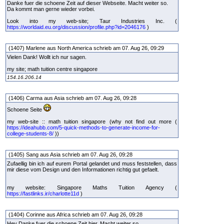
Danke fuer die schoene Zeit auf dieser Webseite. Macht weiter so.
Da kommt man gerne wieder vorbei.
Look into my web-site; Taur Industries Inc. (
https://worldaid.eu.org/discussion/profile.php?id=2046176
)
(1407) Marlene aus North America schrieb am 07. Aug 26, 09:29
Vielen Dank! Wollt ich nur sagen.
my site; math tuition centre singapore
154.16.206.14
(1406) Carma aus Asia schrieb am 07. Aug 26, 09:28
Schoene Seite
my web-site :: math tuition singapore (why not find out more (
https://ideahubb.com/5-quick-methods-to-generate-income-for-
college-students-8/
))
(1405) Sang aus Asia schrieb am 07. Aug 26, 09:28
Zufaellig bin ich auf eurem Portal gelandet und muss feststellen, dass
mir diese vom Design und den Informationen richtig gut gefaelt.
my website: Singapore Maths Tuition Agency (
https://fastlinks.ir/charlotte11d
)
(1404) Corinne aus Africa schrieb am 07. Aug 26, 09:28
Hey Danke fuer die schoene Zeit hier. Macht weiter so.