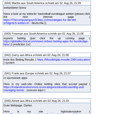
(644) Martha aus South America schrieb am 02. Aug 26, 21:09
wettanbieter lizenz
Have a look at my website: basketball euroleague wetten (please click
the next internet page (
https://Thecomputerguys5Cities.com/strategien-fur-die-bbl-
erfolgreich-wetten-in--
deutschla ))
(643) Freeman aus South America schrieb am 02. Aug 26, 21:08
esports betting (just click the up coming page (
https://globaltechnical.ommnews.in/best-betting-apps-for-bundesliga-
fans/
)) prediction 1x2
(642) Garry aus Africa schrieb am 02. Aug 26, 21:08
trixie live Betting Results (
https://Moodlehjalp.moodle.1984.education/
) system
(641) Frank aus Europe schrieb am 02. Aug 26, 21:07
ct sportsbook apps
Here is my web-site: Online betting sites that accept paypal (
https://Icelandtravelservices.is/uncategorized/understanding-and-
managing-tennis-
-overuse-injuri )
(640) Annett aus Africa schrieb am 02. Aug 26, 21:03
Gute Webpage. Danke.
Here is my site ... highstakespoker (