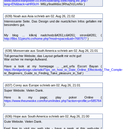
www.Blueoceanpower.co.th/include/lang.switchlang.inc.php?
lang=EN&back=aHR0cH-
M6Ly9oaWdoc3Rha2VzLmNv )
(639) Noah aus Asia schrieb am 02. Aug 26, 21:02
Interessante Seite. Das Design und die nuetzlichen Infos gefallen mir
besonders gut.
My blog ... kliknij nadchodz&#261;c&#261; stron&#281; (
http://Bbs.51pinzhi.cn/home.php?mod=space&uid=7687577
)
(638) Monserrate aus South America schrieb am 02. Aug 26, 21:01
Toll gemachte Website, das Layout gefaellt mir echt gut!
War sicher ne menge Aufwand.
Have a look at my homepage ... _anl_urfa Escort Bayan (
https://bridgedesign.site/wiki/Tips_on_how_to_Date_Online_Effectively_The_Comple-
te_Beginners_Guide_to_Finding_Take_pleasure_in_Saf )
(637) Corey aus Europe schrieb am 02. Aug 26, 21:01
Super Website. Vielen Dank.
Here is my page; play poker Online (
https://www.theunwoke.com/forum/index.php?action=profile;u=585764
)
(636) Hope aus South America schrieb am 02. Aug 26, 21:00
Gute Website. Vielen Dank.
Feel free to visit my web site - have a peek at this web-site (