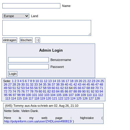
Name
Land
Admin Login
Benutzername
Passwort
Seite:
1
2
3
4
5
6
7
8
9
10
11
12
13
14
15
16
17
18
19
20
21
22
23
24
25
26
27
28
29
30
31
32
33
34
35
36
37
38
39
40
41
42
43
44
45
46
47
48
49
50
51
52
53
54
55
56
57
58
59
60
61
62
63
64
65
66
67
68
69
70
71
72
73
74
75
76
77
78
79
80
81
82
83
84
85
86
87
88
89
90
91
92
93
94
95
96
97
98
99
100
101
102
103
104
105
106
107
108
109
110
111
112
113
114
115
116
117
118
119
120
121
122
123
124
125
126
127
128
(645) Tommy aus Asia schrieb am 02. Aug 26, 21:10
Nette Seite. Vielen Dank.
Here is my web page :: highstake (
http://polyinform.com.ua/user/ZHDLoren490813/
)