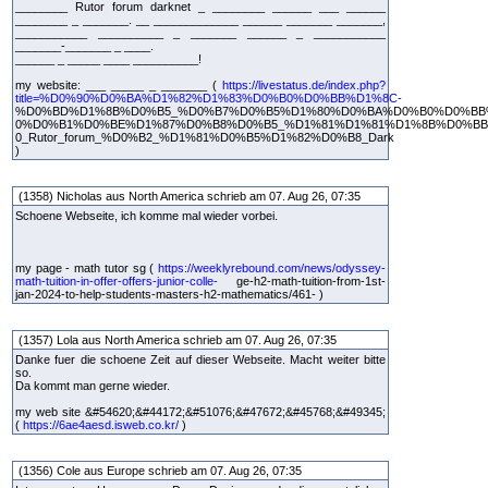
________ Rutor forum darknet _ ________ ______ ___ ______
________ _ _______. __ _____________ ______ _______ _______,
___________ __________ _ _______ ______ _ ___________
_______-_______ _ ____.
______ _ _____ ____ __________!
my website: ___ _____ _ _______ (
https://livestatus.de/index.php?
title=%D0%90%D0%BA%D1%82%D1%83%D0%B0%D0%BB%D1%8C-
%D0%BD%D1%8B%D0%B5_%D0%B7%D0%B5%D1%80%D0%BA%D0%B0%D0%BB
0%D0%B1%D0%BE%D1%87%D0%B8%D0%B5_%D1%81%D1%81%D1%8B%D0%B
0_Rutor_forum_%D0%B2_%D1%81%D0%B5%D1%82%D0%B8_Dark
)
(1358) Nicholas aus North America schrieb am 07. Aug 26, 07:35
Schoene Webseite, ich komme mal wieder vorbei.
my page - math tutor sg (
https://weeklyrebound.com/news/odyssey-
math-tuition-in-offer-offers-junior-colle-
ge-h2-math-tuition-from-1st-
jan-2024-to-help-students-masters-h2-mathematics/461- )
(1357) Lola aus North America schrieb am 07. Aug 26, 07:35
Danke fuer die schoene Zeit auf dieser Webseite. Macht weiter bitte
so.
Da kommt man gerne wieder.
my web site &#54620;&#44172;&#51076;&#47672;&#45768;&#49345;
(
https://6ae4aesd.isweb.co.kr/
)
(1356) Cole aus Europe schrieb am 07. Aug 26, 07:35