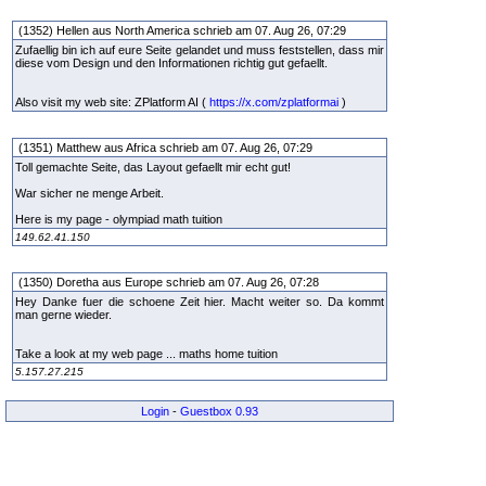
(1352) Hellen aus North America schrieb am 07. Aug 26, 07:29
Zufaellig bin ich auf eure Seite gelandet und muss feststellen, dass mir
diese vom Design und den Informationen richtig gut gefaellt.
Also visit my web site: ZPlatform AI (
https://x.com/zplatformai
)
(1351) Matthew aus Africa schrieb am 07. Aug 26, 07:29
Toll gemachte Seite, das Layout gefaellt mir echt gut!
War sicher ne menge Arbeit.
Here is my page - olympiad math tuition
149.62.41.150
(1350) Doretha aus Europe schrieb am 07. Aug 26, 07:28
Hey Danke fuer die schoene Zeit hier. Macht weiter so. Da kommt
man gerne wieder.
Take a look at my web page ... maths home tuition
5.157.27.215
Login
-
Guestbox 0.93