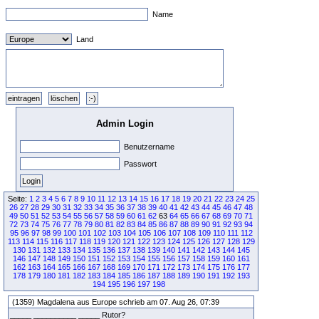
Name
Land
Admin Login
Benutzername
Passwort
Seite:
1
2
3
4
5
6
7
8
9
10
11
12
13
14
15
16
17
18
19
20
21
22
23
24
25
26
27
28
29
30
31
32
33
34
35
36
37
38
39
40
41
42
43
44
45
46
47
48
49
50
51
52
53
54
55
56
57
58
59
60
61
62
63
64
65
66
67
68
69
70
71
72
73
74
75
76
77
78
79
80
81
82
83
84
85
86
87
88
89
90
91
92
93
94
95
96
97
98
99
100
101
102
103
104
105
106
107
108
109
110
111
112
113
114
115
116
117
118
119
120
121
122
123
124
125
126
127
128
129
130
131
132
133
134
135
136
137
138
139
140
141
142
143
144
145
146
147
148
149
150
151
152
153
154
155
156
157
158
159
160
161
162
163
164
165
166
167
168
169
170
171
172
173
174
175
176
177
178
179
180
181
182
183
184
185
186
187
188
189
190
191
192
193
194
195
196
197
198
(1359) Magdalena aus Europe schrieb am 07. Aug 26, 07:39
_____ __________ _____ Rutor?