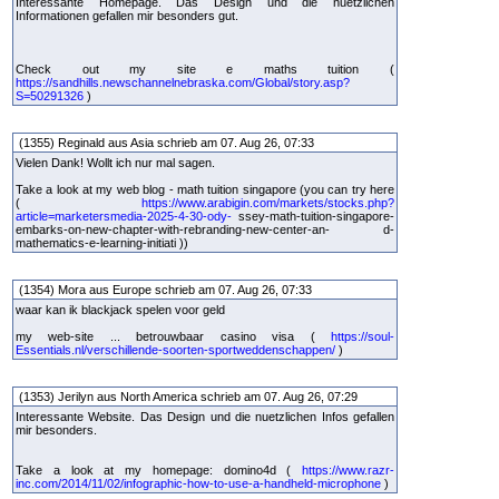
Interessante Homepage. Das Design und die nuetzlichen
Informationen gefallen mir besonders gut.
Check out my site e maths tuition (
https://sandhills.newschannelnebraska.com/Global/story.asp?
S=50291326
)
(1355) Reginald aus Asia schrieb am 07. Aug 26, 07:33
Vielen Dank! Wollt ich nur mal sagen.
Take a look at my web blog - math tuition singapore (you can try here
(
https://www.arabigin.com/markets/stocks.php?
article=marketersmedia-2025-4-30-ody-
ssey-math-tuition-singapore-
embarks-on-new-chapter-with-rebranding-new-center-an- d-
mathematics-e-learning-initiati ))
(1354) Mora aus Europe schrieb am 07. Aug 26, 07:33
waar kan ik blackjack spelen voor geld
my web-site ... betrouwbaar casino visa (
https://soul-
Essentials.nl/verschillende-soorten-sportweddenschappen/
)
(1353) Jerilyn aus North America schrieb am 07. Aug 26, 07:29
Interessante Website. Das Design und die nuetzlichen Infos gefallen
mir besonders.
Take a look at my homepage: domino4d (
https://www.razr-
inc.com/2014/11/02/infographic-how-to-use-a-handheld-microphone
)