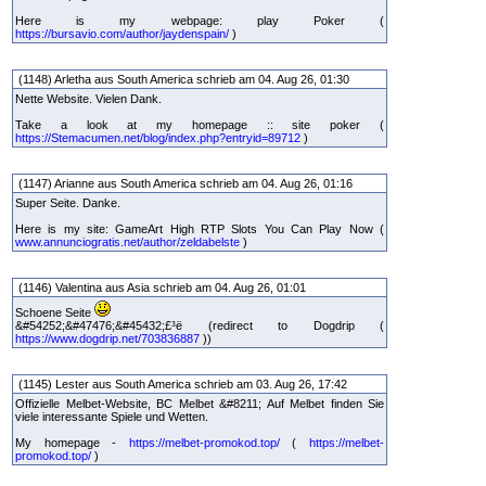
Here is my webpage: play Poker (
https://bursavio.com/author/jaydenspain/
)
(1148) Arletha aus South America schrieb am 04. Aug 26, 01:30
Nette Website. Vielen Dank.
Take a look at my homepage :: site poker (
https://Stemacumen.net/blog/index.php?entryid=89712
)
(1147) Arianne aus South America schrieb am 04. Aug 26, 01:16
Super Seite. Danke.
Here is my site: GameArt High RTP Slots You Can Play Now (
www.annunciogratis.net/author/zeldabelste
)
(1146) Valentina aus Asia schrieb am 04. Aug 26, 01:01
Schoene Seite
&#54252;&#47476;&#45432;£³ë (redirect to Dogdrip (
https://www.dogdrip.net/703836887
))
(1145) Lester aus South America schrieb am 03. Aug 26, 17:42
Offizielle Melbet-Website, BC Melbet &#8211; Auf Melbet finden Sie
viele interessante Spiele und Wetten.
My homepage -
https://melbet-promokod.top/
(
https://melbet-
promokod.top/
)