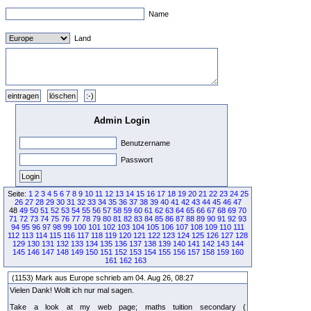
Name
Land
Admin Login
Benutzername
Passwort
Seite:
1
2
3
4
5
6
7
8
9
10
11
12
13
14
15
16
17
18
19
20
21
22
23
24
25
26
27
28
29
30
31
32
33
34
35
36
37
38
39
40
41
42
43
44
45
46
47
48
49
50
51
52
53
54
55
56
57
58
59
60
61
62
63
64
65
66
67
68
69
70
71
72
73
74
75
76
77
78
79
80
81
82
83
84
85
86
87
88
89
90
91
92
93
94
95
96
97
98
99
100
101
102
103
104
105
106
107
108
109
110
111
112
113
114
115
116
117
118
119
120
121
122
123
124
125
126
127
128
129
130
131
132
133
134
135
136
137
138
139
140
141
142
143
144
145
146
147
148
149
150
151
152
153
154
155
156
157
158
159
160
161
162
163
(1153) Mark aus Europe schrieb am 04. Aug 26, 08:27
Vielen Dank! Wollt ich nur mal sagen.
Take a look at my web page; maths tuition secondary (