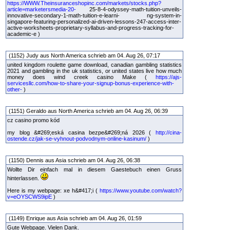
https://WWW.Theinsuranceshopinc.com/markets/stocks.php?
article=marketersmedia-20-
25-8-4-odyssey-math-tuition-unveils-
innovative-secondary-1-math-tuition-e-learni- ng-system-in-
singapore-featuring-personalized-ai-driven-lessons-247-access-inter-
active-worksheets-proprietary-syllabus-and-progress-tracking-for-
academic-e )
(1152) Judy aus North America schrieb am 04. Aug 26, 07:17
united kingdom roulette game download, canadian gambling statistics
2021 and gambling in the uk statistics, or united states live how much
money does wind creek casino Make (
https://ajs-
servicesllc.com/how-to-share-your-signup-bonus-experience-with-
other-
)
(1151) Geraldo aus North America schrieb am 04. Aug 26, 06:39
cz casino promo kód
my blog &#269;eská casina bezpe&#269;ná 2026 (
http://cina-
ostende.cz/jak-se-vyhnout-podvodnym-online-kasinum/
)
(1150) Dennis aus Asia schrieb am 04. Aug 26, 06:38
Wollte Dir einfach mal in diesem Gaestebuch einen Gruss
hinterlassen.
Here is my webpage: xe h&#417;i (
https://www.youtube.com/watch?
v=eOYSCWS9ipE
)
(1149) Enrique aus Asia schrieb am 04. Aug 26, 01:59
Gute Webpage. Vielen Dank.