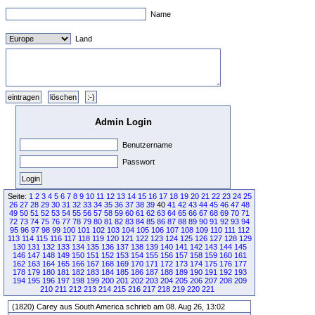
Name
Land
Admin Login
Benutzername
Passwort
Seite:
1
2
3
4
5
6
7
8
9
10
11
12
13
14
15
16
17
18
19
20
21
22
23
24
25
26
27
28
29
30
31
32
33
34
35
36
37
38
39
40
41
42
43
44
45
46
47
48
49
50
51
52
53
54
55
56
57
58
59
60
61
62
63
64
65
66
67
68
69
70
71
72
73
74
75
76
77
78
79
80
81
82
83
84
85
86
87
88
89
90
91
92
93
94
95
96
97
98
99
100
101
102
103
104
105
106
107
108
109
110
111
112
113
114
115
116
117
118
119
120
121
122
123
124
125
126
127
128
129
130
131
132
133
134
135
136
137
138
139
140
141
142
143
144
145
146
147
148
149
150
151
152
153
154
155
156
157
158
159
160
161
162
163
164
165
166
167
168
169
170
171
172
173
174
175
176
177
178
179
180
181
182
183
184
185
186
187
188
189
190
191
192
193
194
195
196
197
198
199
200
201
202
203
204
205
206
207
208
209
210
211
212
213
214
215
216
217
218
219
220
221
(1820) Carey aus South America schrieb am 08. Aug 26, 13:02