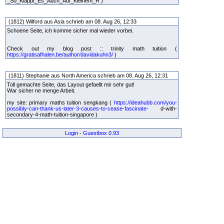
_So_Klappt_Es_Auch_Auf_Kleinem_R )
(1812) Wilford aus Asia schrieb am 08. Aug 26, 12:33
Schoene Seite, ich komme sicher mal wieder vorbei.
Check out my blog post :: trinity math tuition (
https://gratisafhalen.be/author/davidakuhn3/
)
(1811) Stephanie aus North America schrieb am 08. Aug 26, 12:31
Toll gemachte Seite, das Layout gefaellt mir sehr gut!
War sicher ne menge Arbeit.
my site: primary maths tuition sengkang (
https://ideahubb.com/you-
possibly-can-thank-us-later-3-causes-to-cease-fascinate-
d-with-
secondary-4-math-tuition-singapore )
Login
-
Guestbox 0.93