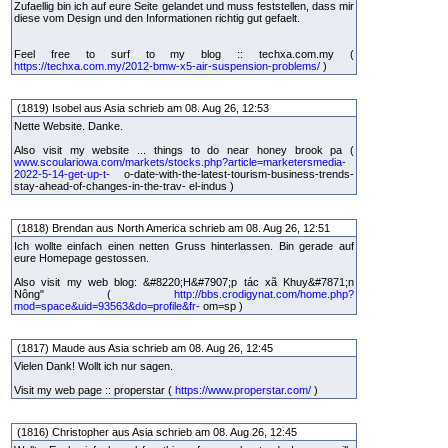
Zufaellig bin ich auf eure Seite gelandet und muss feststellen, dass mir
diese vom Design und den Informationen richtig gut gefaelt.
Feel free to surf to my blog :: techxa.com.my (
https://techxa.com.my/2012-bmw-x5-air-suspension-problems/
)
(1819) Isobel aus Asia schrieb am 08. Aug 26, 12:53
Nette Website. Danke.
Also visit my website ... things to do near honey brook pa (
www.scoulariowa.com/markets/stocks.php?article=marketersmedia-
2022-5-14-get-up-t-
o-date-with-the-latest-tourism-business-trends-
stay-ahead-of-changes-in-the-trav- el-indus )
(1818) Brendan aus North America schrieb am 08. Aug 26, 12:51
Ich wollte einfach einen netten Gruss hinterlassen. Bin gerade auf
eure Homepage gestossen.
Also visit my web blog: &#8220;H&#7907;p tác xã Khuy&#7871;n
Nông" (
http://bbs.crodigynat.com/home.php?
mod=space&uid=93563&do=profile&fr-
om=sp )
(1817) Maude aus Asia schrieb am 08. Aug 26, 12:45
Vielen Dank! Wollt ich nur sagen.
Visit my web page :: properstar (
https://www.properstar.com/
)
(1816) Christopher aus Asia schrieb am 08. Aug 26, 12:45