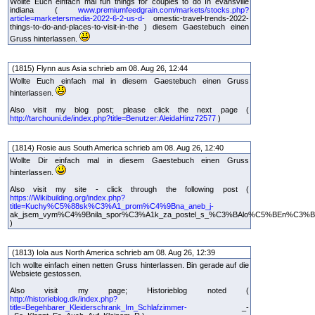
Wollte Euch einfach mal fun things for couples to do In evansville
indiana (
www.premiumfeedgrain.com/markets/stocks.php?
article=marketersmedia-2022-6-2-us-d-
omestic-travel-trends-2022-
things-to-do-and-places-to-visit-in-the ) diesem Gaestebuch einen
Gruss hinterlassen.
(1815) Flynn aus Asia schrieb am 08. Aug 26, 12:44
Wollte Euch einfach mal in diesem Gaestebuch einen Gruss
hinterlassen.
Also visit my blog post; please click the next page (
http://tarchouni.de/index.php?title=Benutzer:AleidaHinz72577
)
(1814) Rosie aus South America schrieb am 08. Aug 26, 12:40
Wollte Dir einfach mal in diesem Gaestebuch einen Gruss
hinterlassen.
Also visit my site - click through the following post (
https://Wikibuilding.org/index.php?
title=Kuchy%C5%88sk%C3%A1_prom%C4%9Bna_aneb_j-
ak_jsem_vym%C4%9Bnila_spor%C3%A1k_za_postel_s_%C3%BAlo%C5%BEn%C3%B
)
(1813) Iola aus North America schrieb am 08. Aug 26, 12:39
Ich wollte einfach einen netten Gruss hinterlassen. Bin gerade auf die
Websiete gestossen.
Also visit my page; Historieblog noted (
http://historieblog.dk/index.php?
title=Begehbarer_Kleiderschrank_Im_Schlafzimmer-
_-