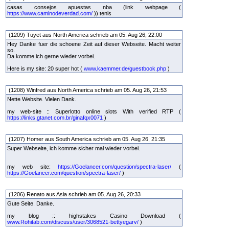
casas consejos apuestas nba (link webpage (
https://www.caminodeverdad.com/
)) tenis
(1209) Tuyet aus North America schrieb am 05. Aug 26, 22:00
Hey Danke fuer die schoene Zeit auf dieser Webseite. Macht weiter
so.
Da komme ich gerne wieder vorbei.
Here is my site: 20 super hot (
www.kaemmer.de/guestbook.php
)
(1208) Winfred aus North America schrieb am 05. Aug 26, 21:53
Nette Website. Vielen Dank.
my web-site :: Superlotto online slots With verified RTP (
https://links.gtanet.com.br/ginafqx0071
)
(1207) Homer aus South America schrieb am 05. Aug 26, 21:35
Super Webseite, ich komme sicher mal wieder vorbei.
my web site:
https://Goelancer.com/question/spectra-laser/
(
https://Goelancer.com/question/spectra-laser/
)
(1206) Renato aus Asia schrieb am 05. Aug 26, 20:33
Gute Seite. Danke.
my blog :: highstakes Casino Download (
www.Rohitab.com/discuss/user/3068521-bettyegarv/
)