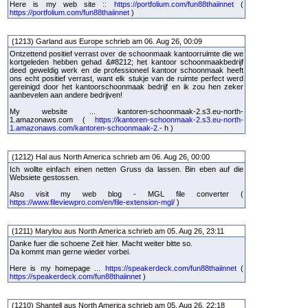
Here is my web site ::
https://portfolium.com/fun88thaiinnet
(
https://portfolium.com/fun88thaiinnet
)
(1213) Garland aus Europe schrieb am 06. Aug 26, 00:09
Ontzettend positief verrast over de schoonmaak kantoorruimte die we
kortgeleden hebben gehad &#8212; het kantoor schoonmaakbedrijf
deed geweldig werk en de professioneel kantoor schoonmaak heeft
ons echt positief verrast, want elk stukje van de ruimte perfect werd
gereinigd door het kantoorschoonmaak bedrijf en ik zou hen zeker
aanbevelen aan andere bedrijven!
My website ... kantoren-schoonmaak-2.s3.eu-north-
1.amazonaws.com (
https://kantoren-schoonmaak-2.s3.eu-north-
1.amazonaws.com/kantoren-schoonmaak-2.-
h )
(1212) Hal aus North America schrieb am 06. Aug 26, 00:00
Ich wollte einfach einen netten Gruss da lassen. Bin eben auf die
Websiete gestossen.
Also visit my web blog - MGL file converter (
https://www.fileviewpro.com/en/file-extension-mgl/
)
(1211) Marylou aus North America schrieb am 05. Aug 26, 23:11
Danke fuer die schoene Zeit hier. Macht weiter bitte so.
Da kommt man gerne wieder vorbei.
Here is my homepage ...
https://speakerdeck.com/fun88thaiinnet
(
https://speakerdeck.com/fun88thaiinnet
)
(1210) Shantell aus North America schrieb am 05. Aug 26, 22:18