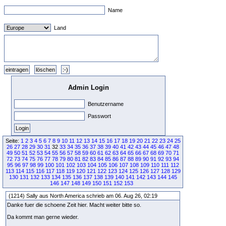
Name
Land
Admin Login
Benutzername
Passwort
Seite:
1
2
3
4
5
6
7
8
9
10
11
12
13
14
15
16
17
18
19
20
21
22
23
24
25
26
27
28
29
30
31
32
33
34
35
36
37
38
39
40
41
42
43
44
45
46
47
48
49
50
51
52
53
54
55
56
57
58
59
60
61
62
63
64
65
66
67
68
69
70
71
72
73
74
75
76
77
78
79
80
81
82
83
84
85
86
87
88
89
90
91
92
93
94
95
96
97
98
99
100
101
102
103
104
105
106
107
108
109
110
111
112
113
114
115
116
117
118
119
120
121
122
123
124
125
126
127
128
129
130
131
132
133
134
135
136
137
138
139
140
141
142
143
144
145
146
147
148
149
150
151
152
153
(1214) Sally aus North America schrieb am 06. Aug 26, 02:19
Danke fuer die schoene Zeit hier. Macht weiter bitte so.
Da kommt man gerne wieder.