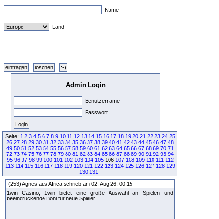
Name
Land
Admin Login
Benutzername
Passwort
Seite:
1
2
3
4
5
6
7
8
9
10
11
12
13
14
15
16
17
18
19
20
21
22
23
24
25
26
27
28
29
30
31
32
33
34
35
36
37
38
39
40
41
42
43
44
45
46
47
48
49
50
51
52
53
54
55
56
57
58
59
60
61
62
63
64
65
66
67
68
69
70
71
72
73
74
75
76
77
78
79
80
81
82
83
84
85
86
87
88
89
90
91
92
93
94
95
96
97
98
99
100
101
102
103
104
105
106
107
108
109
110
111
112
113
114
115
116
117
118
119
120
121
122
123
124
125
126
127
128
129
130
131
(253) Agnes aus Africa schrieb am 02. Aug 26, 00:15
1win Casino, 1win bietet eine große Auswahl an Spielen und
beeindruckende Boni für neue Spieler.