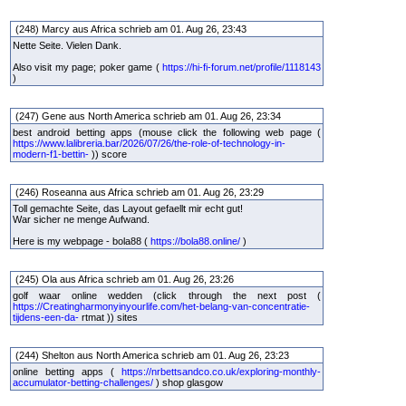
(248) Marcy aus Africa schrieb am 01. Aug 26, 23:43
Nette Seite. Vielen Dank.
Also visit my page; poker game (
https://hi-fi-forum.net/profile/1118143
)
(247) Gene aus North America schrieb am 01. Aug 26, 23:34
best android betting apps (mouse click the following web page (
https://www.lalibreria.bar/2026/07/26/the-role-of-technology-in-
modern-f1-bettin-
)) score
(246) Roseanna aus Africa schrieb am 01. Aug 26, 23:29
Toll gemachte Seite, das Layout gefaellt mir echt gut!
War sicher ne menge Aufwand.
Here is my webpage - bola88 (
https://bola88.online/
)
(245) Ola aus Africa schrieb am 01. Aug 26, 23:26
golf waar online wedden (click through the next post (
https://Creatingharmonyinyourlife.com/het-belang-van-concentratie-
tijdens-een-da-
rtmat )) sites
(244) Shelton aus North America schrieb am 01. Aug 26, 23:23
online betting apps (
https://nrbettsandco.co.uk/exploring-monthly-
accumulator-betting-challenges/
) shop glasgow