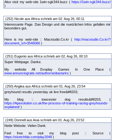
Also visit my web-site 1win-sgk344.buzz (
https://1win-sgk344.buzz/
)
(252) Nicole aus Africa schrieb am 02. Aug 26, 00:11
Interessante Page. Das Design und die nuetzlichen Infos gefallen mir
besonders gut.
Here is my web-site :: Macstudio.Co.kr (
http://macstudio.Co.kr/?
document_srl=3546066
)
(251) Eugenio aus Africa schrieb am 02. Aug 26, 00:10
Super Webpage. Danke.
My website All Evoplay Games In One Place (
www.annunciogratis.net/author/anitastarks
)
(250) Anglea aus Africa schrieb am 01. Aug 26, 23:54
greyhound results yesterday uk live free&#8203;
My blog :: towcester dog results&#8203; (
https://Apexolution.co.uk/the-process-of-training-racing-greyhounds-
explained/
)
(249) Donnell aus Asia schrieb am 01. Aug 26, 23:52
Nette Website. Vielen Dank.
Feel free to visit my blog post :: Source (
https://sketchfab.com/play2048
)