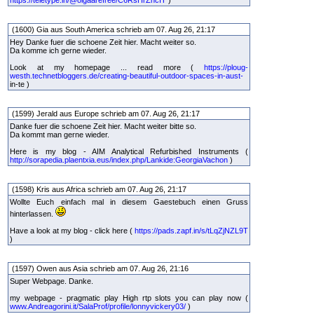
(1600) Gia aus South America schrieb am 07. Aug 26, 21:17
Hey Danke fuer die schoene Zeit hier. Macht weiter so.
Da komme ich gerne wieder.
Look at my homepage ... read more (
https://ploug-
westh.technetbloggers.de/creating-beautiful-outdoor-spaces-in-aust-
in-te )
(1599) Jerald aus Europe schrieb am 07. Aug 26, 21:17
Danke fuer die schoene Zeit hier. Macht weiter bitte so.
Da kommt man gerne wieder.
Here is my blog - AIM Analytical Refurbished Instruments (
http://sorapedia.plaentxia.eus/index.php/Lankide:GeorgiaVachon
)
(1598) Kris aus Africa schrieb am 07. Aug 26, 21:17
Wollte Euch einfach mal in diesem Gaestebuch einen Gruss
hinterlassen.
Have a look at my blog - click here (
https://pads.zapf.in/s/tLqZjNZL9T
)
(1597) Owen aus Asia schrieb am 07. Aug 26, 21:16
Super Webpage. Danke.
my webpage - pragmatic play High rtp slots you can play now (
www.Andreagorini.it/SalaProf/profile/lonnyvickery03/
)