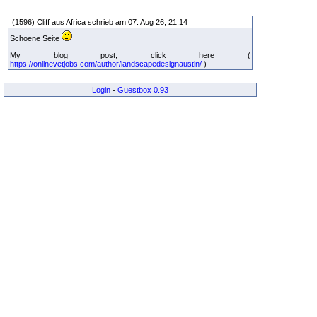
(1596) Cliff aus Africa schrieb am 07. Aug 26, 21:14
Schoene Seite
My blog post; click here (
https://onlinevetjobs.com/author/landscapedesignaustin/
)
Login
-
Guestbox 0.93