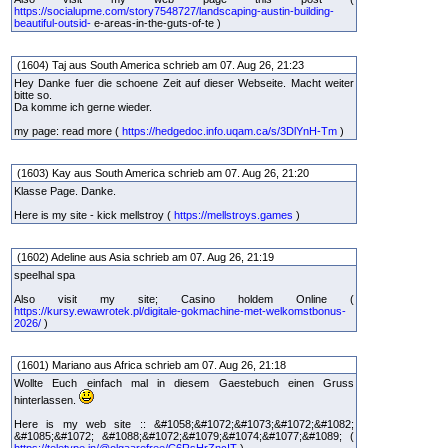
https://socialupme.com/story7548727/landscaping-austin-building-
beautiful-outsid-
e-areas-in-the-guts-of-te )
(1604) Taj aus South America schrieb am 07. Aug 26, 21:23
Hey Danke fuer die schoene Zeit auf dieser Webseite. Macht weiter
bitte so.
Da komme ich gerne wieder.
my page: read more (
https://hedgedoc.info.uqam.ca/s/3DlYnH-Tm
)
(1603) Kay aus South America schrieb am 07. Aug 26, 21:20
Klasse Page. Danke.
Here is my site - kick mellstroy (
https://mellstroys.games
)
(1602) Adeline aus Asia schrieb am 07. Aug 26, 21:19
speelhal spa
Also visit my site; Casino holdem Online (
https://kursy.ewawrotek.pl/digitale-gokmachine-met-welkomstbonus-
2026/
)
(1601) Mariano aus Africa schrieb am 07. Aug 26, 21:18
Wollte Euch einfach mal in diesem Gaestebuch einen Gruss
hinterlassen.
Here is my web site :: &#1058;&#1072;&#1073;&#1072;&#1082;
&#1085;&#1072; &#1088;&#1072;&#1079;&#1074;&#1077;&#1089; (
https://teletype.in/@olgaarefree/C6RsHrZncIT
)