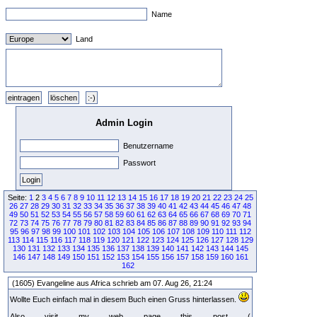
Name
Land
Admin Login
Benutzername
Passwort
Seite:
1
2
3
4
5
6
7
8
9
10
11
12
13
14
15
16
17
18
19
20
21
22
23
24
25
26
27
28
29
30
31
32
33
34
35
36
37
38
39
40
41
42
43
44
45
46
47
48
49
50
51
52
53
54
55
56
57
58
59
60
61
62
63
64
65
66
67
68
69
70
71
72
73
74
75
76
77
78
79
80
81
82
83
84
85
86
87
88
89
90
91
92
93
94
95
96
97
98
99
100
101
102
103
104
105
106
107
108
109
110
111
112
113
114
115
116
117
118
119
120
121
122
123
124
125
126
127
128
129
130
131
132
133
134
135
136
137
138
139
140
141
142
143
144
145
146
147
148
149
150
151
152
153
154
155
156
157
158
159
160
161
162
(1605) Evangeline aus Africa schrieb am 07. Aug 26, 21:24
Wollte Euch einfach mal in diesem Buch einen Gruss hinterlassen.
Also visit my web page this post (