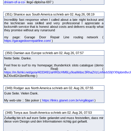
dream-of-a-co-
llege-diploma-697 )
(351) Shanice aus South America schrieb am 02. Aug 26, 08:19
Incredibly fast response when I called about a late night lockout and
the technician was skilled and very professional I appreciate a
locksmith service that is honest about costs and delivers exactly what
they promise without any runaround
my page: Garage Door Repair Line routing network (
https://garagedoorrepairline.com/
)
(350) Damian aus Europe schrieb am 02. Aug 26, 07:57
Nette Seite. Danke.
Feel free to surf to my homepage; thunderkick slots catalogue (demo
& Real) (
https://m.fishki.net/go/a/4033491/aHR0cHM6Ly9oaWdoc3Rha2VzLmNvbS9jYXNpbm8v
lkZXIvdGh1bmRlcmtp )
(349) Rodger aus North America schrieb am 02. Aug 26, 07:55
Gute Seite. Vielen Dank.
My web-site :: Site poker (
https://links.gtanet.com.br/virgiliogari
)
(348) Tonya aus South America schrieb am 02. Aug 26, 07:53
Zufaellig bin ich auf eure Seite gelandet und muss feststellen, dass mir
diese vom Design und den Informationen richtig gut gefaelt.