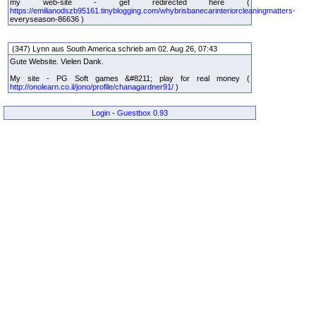
my web-site - get redirected here (
https://emilianodszb95161.tinyblogging.com/whybrisbanecarinteriorcleaningmatters-
everyseason-86636 )
(347) Lynn aus South America schrieb am 02. Aug 26, 07:43
Gute Website. Vielen Dank.
My site - PG Soft games &#8211; play for real money (
http://onolearn.co.il/jono/profile/chanagardner91/
)
Login
-
Guestbox 0.93