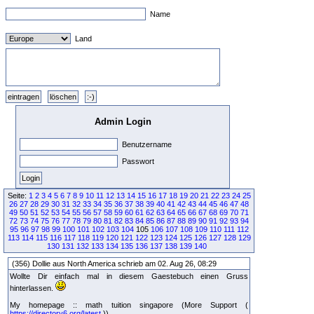
Name
Land
Admin Login
Benutzername
Passwort
Seite:
1
2
3
4
5
6
7
8
9
10
11
12
13
14
15
16
17
18
19
20
21
22
23
24
25
26
27
28
29
30
31
32
33
34
35
36
37
38
39
40
41
42
43
44
45
46
47
48
49
50
51
52
53
54
55
56
57
58
59
60
61
62
63
64
65
66
67
68
69
70
71
72
73
74
75
76
77
78
79
80
81
82
83
84
85
86
87
88
89
90
91
92
93
94
95
96
97
98
99
100
101
102
103
104
105
106
107
108
109
110
111
112
113
114
115
116
117
118
119
120
121
122
123
124
125
126
127
128
129
130
131
132
133
134
135
136
137
138
139
140
(356) Dollie aus North America schrieb am 02. Aug 26, 08:29
Wollte Dir einfach mal in diesem Gaestebuch einen Gruss
hinterlassen.
My homepage :: math tuition singapore (More Support (
https://directory6.org/latest
))