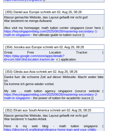
(355) Daniel aus Europe schrieb am 02. Aug 26, 08:28
Klasse gemachte Website, das Layout gefaellt mir echt gut!
War bestimmt ne menge Aufwand.
Also visit my homepage; math tuition center singapore (over here (
https://heysingaporeblog.com/2025/06/26/mastering-secondary-1-
math-in-singapore--
the-ultimate-guide-to-tuition-succe ))
(354) Jessika aus Europe schrieb am 02. Aug 26, 08:28
Great Free Location Tracker (
https://play.google.com/store/apps/details?
id=com.hbtrl.find.location.tracker.de-
v ) application.
(353) Glinda aus Asia schrieb am 02. Aug 26, 08:26
Danke fuer die schoene Zeit auf dieser Webseite. Macht weiter bitte
so.
Da komme ich gerne wieder vorbei.
My site ... math tuition agency singapore (source website (
https://heysingaporeblog.com/2025/06/26/mastering-secondary-2-
math-in-singapore--
the-power-of-tuition-for-academic-succe ))
(352) Efrain aus South America schrieb am 02. Aug 26, 08:25
Klasse gemachte Website, das Layout gefaellt mir echt gut!
War bestimmt 'n haufen Arbeit.
Here is my web blog - math tuition singapore (
https://directory6.org/listing/refinance-home-loan-and-your-childs-