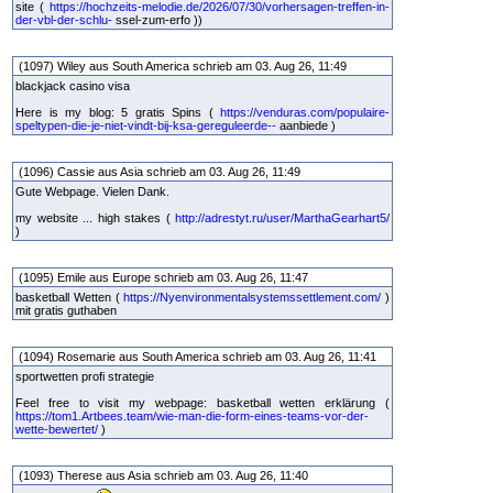
site (
https://hochzeits-melodie.de/2026/07/30/vorhersagen-treffen-in-
der-vbl-der-schlu-
ssel-zum-erfo ))
(1097) Wiley aus South America schrieb am 03. Aug 26, 11:49
blackjack casino visa
Here is my blog: 5 gratis Spins (
https://venduras.com/populaire-
speltypen-die-je-niet-vindt-bij-ksa-gereguleerde--
aanbiede )
(1096) Cassie aus Asia schrieb am 03. Aug 26, 11:49
Gute Webpage. Vielen Dank.
my website ... high stakes (
http://adrestyt.ru/user/MarthaGearhart5/
)
(1095) Emile aus Europe schrieb am 03. Aug 26, 11:47
basketball Wetten (
https://Nyenvironmentalsystemssettlement.com/
)
mit gratis guthaben
(1094) Rosemarie aus South America schrieb am 03. Aug 26, 11:41
sportwetten profi strategie
Feel free to visit my webpage: basketball wetten erklärung (
https://tom1.Artbees.team/wie-man-die-form-eines-teams-vor-der-
wette-bewertet/
)
(1093) Therese aus Asia schrieb am 03. Aug 26, 11:40