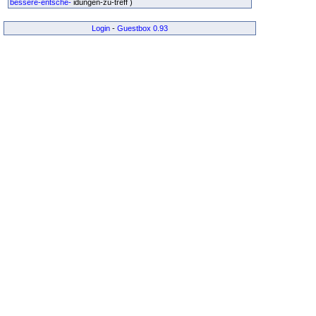
bessere-entsche-
idungen-zu-treff )
Login
-
Guestbox 0.93