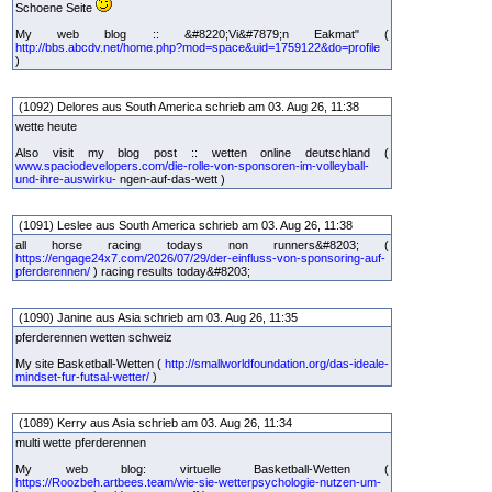
Schoene Seite
My web blog :: &#8220;Vi&#7879;n Eakmat" (
http://bbs.abcdv.net/home.php?mod=space&uid=1759122&do=profile
)
(1092) Delores aus South America schrieb am 03. Aug 26, 11:38
wette heute
Also visit my blog post :: wetten online deutschland (
www.spaciodevelopers.com/die-rolle-von-sponsoren-im-volleyball-
und-ihre-auswirku-
ngen-auf-das-wett )
(1091) Leslee aus South America schrieb am 03. Aug 26, 11:38
all horse racing todays non runners&#8203; (
https://engage24x7.com/2026/07/29/der-einfluss-von-sponsoring-auf-
pferderennen/
) racing results today&#8203;
(1090) Janine aus Asia schrieb am 03. Aug 26, 11:35
pferderennen wetten schweiz
My site Basketball-Wetten (
http://smallworldfoundation.org/das-ideale-
mindset-fur-futsal-wetter/
)
(1089) Kerry aus Asia schrieb am 03. Aug 26, 11:34
multi wette pferderennen
My web blog: virtuelle Basketball-Wetten (
https://Roozbeh.artbees.team/wie-sie-wetterpsychologie-nutzen-um-