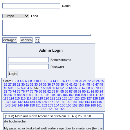
Name
Land
Admin Login
Benutzername
Passwort
Seite:
1
2
3
4
5
6
7
8
9
10
11
12
13
14
15
16
17
18
19
20
21
22
23
24
25
26
27
28
29
30
31
32
33
34
35
36
37
38
39
40
41
42
43
44
45
46
47
48
49
50
51
52
53
54
55
56
57
58
59
60
61
62
63
64
65
66
67
68
69
70
71
72
73
74
75
76
77
78
79
80
81
82
83
84
85
86
87
88
89
90
91
92
93
94
95
96
97
98
99
100
101
102
103
104
105
106
107
108
109
110
111
112
113
114
115
116
117
118
119
120
121
122
123
124
125
126
127
128
129
130
131
132
133
134
135
136
137
138
139
140
141
142
143
144
145
146
147
148
149
150
151
152
153
154
155
156
157
158
159
160
161
162
163
164
165
(1098) Marc aus North America schrieb am 03. Aug 26, 11:50
die buchmacher
My page: ncaa basketball wett vorhersage über tore untertore (try this