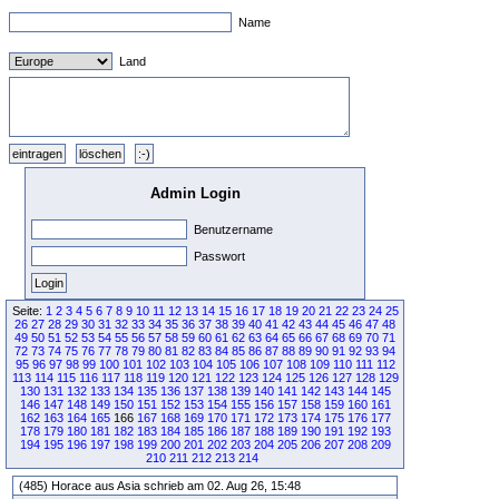
Name
Land
Admin Login
Benutzername
Passwort
Seite:
1
2
3
4
5
6
7
8
9
10
11
12
13
14
15
16
17
18
19
20
21
22
23
24
25
26
27
28
29
30
31
32
33
34
35
36
37
38
39
40
41
42
43
44
45
46
47
48
49
50
51
52
53
54
55
56
57
58
59
60
61
62
63
64
65
66
67
68
69
70
71
72
73
74
75
76
77
78
79
80
81
82
83
84
85
86
87
88
89
90
91
92
93
94
95
96
97
98
99
100
101
102
103
104
105
106
107
108
109
110
111
112
113
114
115
116
117
118
119
120
121
122
123
124
125
126
127
128
129
130
131
132
133
134
135
136
137
138
139
140
141
142
143
144
145
146
147
148
149
150
151
152
153
154
155
156
157
158
159
160
161
162
163
164
165
166
167
168
169
170
171
172
173
174
175
176
177
178
179
180
181
182
183
184
185
186
187
188
189
190
191
192
193
194
195
196
197
198
199
200
201
202
203
204
205
206
207
208
209
210
211
212
213
214
(485) Horace aus Asia schrieb am 02. Aug 26, 15:48