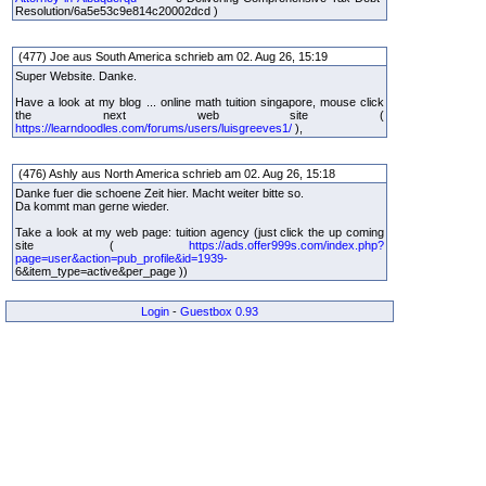
Resolution/6a5e53c9e814c20002dcd )
(477) Joe aus South America schrieb am 02. Aug 26, 15:19
Super Website. Danke.
Have a look at my blog ... online math tuition singapore, mouse click
the next web site (
https://learndoodles.com/forums/users/luisgreeves1/
),
(476) Ashly aus North America schrieb am 02. Aug 26, 15:18
Danke fuer die schoene Zeit hier. Macht weiter bitte so.
Da kommt man gerne wieder.
Take a look at my web page: tuition agency (just click the up coming
site (
https://ads.offer999s.com/index.php?
page=user&action=pub_profile&id=1939-
6&item_type=active&per_page ))
Login
-
Guestbox 0.93