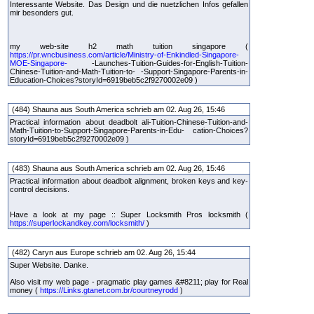
Interessante Website. Das Design und die nuetzlichen Infos gefallen
mir besonders gut.
my web-site h2 math tuition singapore (
https://pr.wncbusiness.com/article/Ministry-of-Enkindled-Singapore-
MOE-Singapore-
-Launches-Tuition-Guides-for-English-Tuition-
Chinese-Tuition-and-Math-Tuition-to- -Support-Singapore-Parents-in-
Education-Choices?storyId=6919beb5c2f9270002e09 )
(484) Shauna aus South America schrieb am 02. Aug 26, 15:46
Practical information about deadbolt ali-Tuition-Chinese-Tuition-and-
Math-Tuition-to-Support-Singapore-Parents-in-Edu- cation-Choices?
storyId=6919beb5c2f9270002e09 )
(483) Shauna aus South America schrieb am 02. Aug 26, 15:46
Practical information about deadbolt alignment, broken keys and key-
control decisions.
Have a look at my page :: Super Locksmith Pros locksmith (
https://superlockandkey.com/locksmith/
)
(482) Caryn aus Europe schrieb am 02. Aug 26, 15:44
Super Website. Danke.
Also visit my web page - pragmatic play games &#8211; play for Real
money (
https://Links.gtanet.com.br/courtneyrodd
)