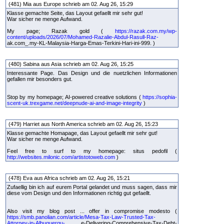
(481) Mia aus Europe schrieb am 02. Aug 26, 15:29
Klasse gemachte Seite, das Layout gefaellt mir sehr gut!
War sicher ne menge Aufwand.
My page; Razak gold (
https://razak.com.my/wp-
content/uploads/2026/07/Mohamed-Razalie-Abdul-Rasull-Raz-
ak.com_.my-KL-Malaysia-Harga-Emas-Terkini-Hari-ini-999. )
(480) Sabina aus Asia schrieb am 02. Aug 26, 15:25
Interessante Page. Das Design und die nuetzlichen Informationen
gefallen mir besonders gut.
Stop by my homepage; AI-powered creative solutions (
https://sophia-
scent-uk.trexgame.net/deepnude-ai-and-image-integrity
)
(479) Harriet aus North America schrieb am 02. Aug 26, 15:23
Klasse gemachte Homapage, das Layout gefaellt mir sehr gut!
War sicher ne menge Aufwand.
Feel free to surf to my homepage: situs pedofil (
http://websites.milonic.com/artistotoweb.com
)
(478) Eva aus Africa schrieb am 02. Aug 26, 15:21
Zufaellig bin ich auf eurem Portal gelandet und muss sagen, dass mir
diese vom Design und den Informationen richtig gut gefaellt.
Also visit my blog post ... offer in compromise modesto (
https://smb.panolian.com/article/Mesa-Tax-Law-Trusted-Tax-
Attorney-in-Albuquerqu-
e-Delivering-Comprehensive-Tax-Debt-