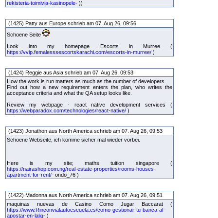
rekisteria-toimivia-kasinopele-
))
(1425) Patty aus Europe schrieb am 07. Aug 26, 09:56
Schoene Seite
Look into my homepage Escorts in Murree (
https://vvip.femalesssescortskarachi.com/escorts-in-murree/
)
(1424) Reggie aus Asia schrieb am 07. Aug 26, 09:53
How the work is run matters as much as the number of developers.
Find out how a new requirement enters the plan, who writes the
acceptance criteria and what the QA setup looks like.
Review my webpage - react native development services (
https://webparadox.com/technologies/react-native/
)
(1423) Jonathon aus North America schrieb am 07. Aug 26, 09:53
Schoene Webseite, ich komme sicher mal wieder vorbei.
Here is my site; maths tuition singapore (
https://nairashop.com.ng/real-estate-properties/rooms-houses-
apartment-for-rent/-
ondo_76 )
(1422) Madonna aus North America schrieb am 07. Aug 26, 09:51
maquinas nuevas de Casino Como Jugar Baccarat (
https://www.Rinconvialautoescuela.es/como-gestionar-tu-banca-al-
apostar-en-lalig-
)