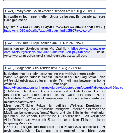
(1421) Roslyn aus South America schrieb am 07. Aug 26, 09:50
Ich wollte einfach einen netten Gruss da lassen. Bin gerade auf eure
Seite gestossen.
My site :: &#44396;&#50504;&#50752;&#49324;&#48337;&#50896; (
https://xn--939au0gz0w7zaotx68d.xn--hu5b25b77nvwc.org/
)
(1420) Vicki aus Europe schrieb am 07. Aug 26, 09:49
online casino Spielautomaten Mit Cashlib (
https://www.hovawarte-
vom-wartburgblick.de/2026/06/05/die-rolle-von-paysafecard--
beim-
verantwortungsvollen-spiel ) niedrigem einsatz ab 10 euro
(1419) Bridget aus Asia schrieb am 07. Aug 26, 09:47
Ich betrachten Ihre Informationen hier war wirklich interessante .
Wenn Sie gehen tiefer in diesem Thema in sp??ter Blog Artikel , das
w??re sicherlich gut zu lesen. In der Tat , will man bewegen in home
womens massage (
https://bloggingaboutnorthernnewjersey.blogspot.com/search/label/getting%20stres-
) h??here Detail und konzentrieren jedes Unterthema. Es hat
erstaunlich wie unterschiedlich es ist wenn ein gesch??tzten
Schriftsteller Ans??tze ein Thema in einem Brunnen recherchierte und
desinteressiert Weise .
Mein pers??nliche Fokus ist definitiv Wellness Bereichen ,
Programmierung und k??nstliche Intelligenz , machen elektronische
Musik zu komponieren, Yoga??bung und die Stille in der Meditation
gefunden, und vegane Ern??hrung zu entscheiden . Ich verstehen
viele Richter hart wenn ich Staat, Ich esse kein Fleisch , die ist
langweilig Reponse.
F??r mich, es geht um freundlich , und Essen was funktioniert f??r
mich pers??nlich . Kann man nicht ermitteln mein Ideen oder