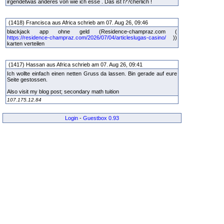
irgendetwas anderes von wie ich esse . Das ist l??cherlich !
(1418) Francisca aus Africa schrieb am 07. Aug 26, 09:46
blackjack app ohne geld (Residence-champraz.com (
https://residence-champraz.com/2026/07/04/articleslugas-casino/
))
karten verteilen
(1417) Hassan aus Africa schrieb am 07. Aug 26, 09:41
Ich wollte einfach einen netten Gruss da lassen. Bin gerade auf eure
Seite gestossen.
Also visit my blog post; secondary math tuition
107.175.12.84
Login
-
Guestbox 0.93