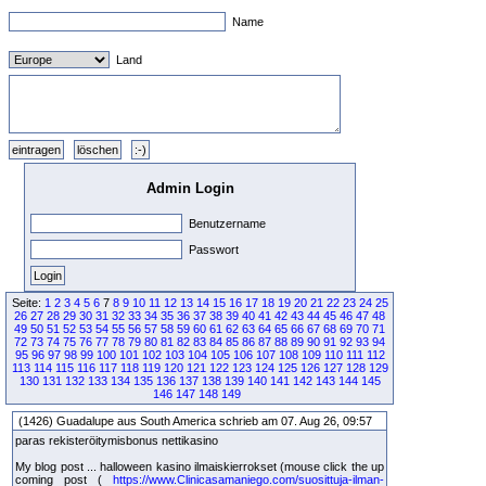
Name
Land
Admin Login
Benutzername
Passwort
Seite:
1
2
3
4
5
6
7
8
9
10
11
12
13
14
15
16
17
18
19
20
21
22
23
24
25
26
27
28
29
30
31
32
33
34
35
36
37
38
39
40
41
42
43
44
45
46
47
48
49
50
51
52
53
54
55
56
57
58
59
60
61
62
63
64
65
66
67
68
69
70
71
72
73
74
75
76
77
78
79
80
81
82
83
84
85
86
87
88
89
90
91
92
93
94
95
96
97
98
99
100
101
102
103
104
105
106
107
108
109
110
111
112
113
114
115
116
117
118
119
120
121
122
123
124
125
126
127
128
129
130
131
132
133
134
135
136
137
138
139
140
141
142
143
144
145
146
147
148
149
(1426) Guadalupe aus South America schrieb am 07. Aug 26, 09:57
paras rekisteröitymisbonus nettikasino
My blog post ... halloween kasino ilmaiskierrokset (mouse click the up
coming post (
https://www.Clinicasamaniego.com/suosittuja-ilman-