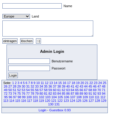
Name
Land
Admin Login
Benutzername
Passwort
Seite:
1
2
3
4
5
6
7
8
9
10
11
12
13
14
15
16
17
18
19
20
21
22
23
24
25
26
27
28
29
30
31
32
33
34
35
36
37
38
39
40
41
42
43
44
45
46
47
48
49
50
51
52
53
54
55
56
57
58
59
60
61
62
63
64
65
66
67
68
69
70
71
72
73
74
75
76
77
78
79
80
81
82
83
84
85
86
87
88
89
90
91
92
93
94
95
96
97
98
99
100
101
102
103
104
105
106
107
108
109
110
111
112
113
114
115
116
117
118
119
120
121
122
123
124
125
126
127
128
129
130
131
Login
-
Guestbox 0.93