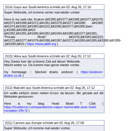
(514) Gaye aus South America schrieb am 02. Aug 26, 17:16
Super Webseite, ich komme sicher mal wieder vorbei.
Here is my web site; Kraken &#1095;&#1077;&#1088;&#1077;&#1079;
&#1073;&#1088;&#1072;&#1091;&#1079;&#1077;&#1088; &#1089;
&#1074;&#1082;&#1083;&#1102;&#1095;&#1077;&#1085;&am-
p;#1085;&#1086;&#10
&#1092;&#1091;&#1085;&#1082;&#1094;&#1080;&#1077;&#1081;
"Private Mode" &#1076;&#1083;&#1103;
&#1073;&#1077;&#1079;&#1086;&#1087;&#1072;&#1089;&#1085;&#1086;&#1089-
;&#1090;&#10 (
https://www.aldi4.org
)
(513) Velva aus South America schrieb am 02. Aug 26, 17:12
Hey Danke fuer die schoene Zeit auf dieser Webseite.
Macht weiter so. Da kommt man gerne wieder vorbei.
my homepage :: blocked drains andover (
https://andover-
drains.co.uk
)
(512) Malcolm aus South America schrieb am 02. Aug 26, 17:12
Ich wollte einfach einen netten Gruss da lassen. Bin gerade auf die
Websiete gestossen.
Here is my blog; Hotel Motel T Côté (
https://Goelancer.com/question/un-sejour-memorable-avec-hotel-
reception-24h-3/
)
(511) Carmon aus Europe schrieb am 02. Aug 26, 17:09
Super Webseite, ich komme mal wieder vorbei.