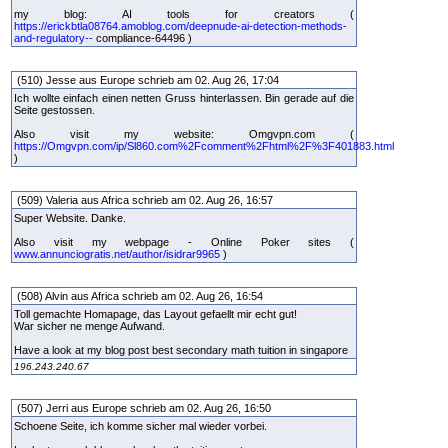
my blog: AI tools for creators (
https://erickbtla08764.amoblog.com/deepnude-ai-detection-methods-
and-regulatory--
compliance-64496 )
(510) Jesse aus Europe schrieb am 02. Aug 26, 17:04
Ich wollte einfach einen netten Gruss hinterlassen. Bin gerade auf die
Seite gestossen.
Also visit my website: Omgvpn.com (
https://Omgvpn.com/ip/Sl860.com%2Fcomment%2Fhtml%2F%3F401883.html
)
(509) Valeria aus Africa schrieb am 02. Aug 26, 16:57
Super Website. Danke.
Also visit my webpage - Online Poker sites (
www.annunciogratis.net/author/isidrar9965
)
(508) Alvin aus Africa schrieb am 02. Aug 26, 16:54
Toll gemachte Homapage, das Layout gefaellt mir echt gut!
War sicher ne menge Aufwand.
Have a look at my blog post best secondary math tuition in singapore
196.243.240.67
(507) Jerri aus Europe schrieb am 02. Aug 26, 16:50
Schoene Seite, ich komme sicher mal wieder vorbei.