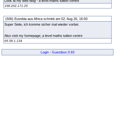
Look at my web blog - a level maths tuition centre
198.202.171.25
(506) Eusebia aus Africa schrieb am 02. Aug 26, 16:50
Super Seite, ich komme sicher mal wieder vorbei.
Also visit my homepage; a level maths tuition centre
69.58.1.134
Login
-
Guestbox 0.93