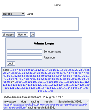
Name
Land
Admin Login
Benutzername
Passwort
Seite:
1
2
3
4
5
6
7
8
9
10
11
12
13
14
15
16
17
18
19
20
21
22
23
24
25
26
27
28
29
30
31
32
33
34
35
36
37
38
39
40
41
42
43
44
45
46
47
48
49
50
51
52
53
54
55
56
57
58
59
60
61
62
63
64
65
66
67
68
69
70
71
72
73
74
75
76
77
78
79
80
81
82
83
84
85
86
87
88
89
90
91
92
93
94
95
96
97
98
99
100
101
102
103
104
105
106
107
108
109
110
111
112
113
114
115
116
117
118
119
120
121
122
123
124
125
126
127
128
129
130
131
132
133
134
135
136
137
138
139
140
141
142
143
144
145
146
147
148
(515) Jim aus Asia schrieb am 02. Aug 26, 17:17
newcastle dog racing results Sunderland&#8203; (
https://masakaschools.Sc.tz/how-to-choose-your-greyhound-based-
on-race-condition-
) racing results&#8203;