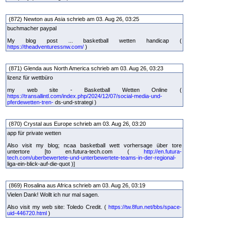
(872) Newton aus Asia schrieb am 03. Aug 26, 03:25
buchmacher paypal
My blog post ... basketball wetten handicap (
https://theadventuressnw.com/
)
(871) Glenda aus North America schrieb am 03. Aug 26, 03:23
lizenz für wettbüro
my web site - Basketball Wetten Online (
https://transallintl.com/index.php/2024/12/07/social-media-und-
pferdewetten-tren-
ds-und-strategi )
(870) Crystal aus Europe schrieb am 03. Aug 26, 03:20
app für private wetten
Also visit my blog; ncaa basketball wett vorhersage über tore
untertore [to en.futura-tech.com (
http://en.futura-
tech.com/uberbewertete-und-unterbewertete-teams-in-der-regional-
liga-ein-blick-auf-die-quot )]
(869) Rosalina aus Africa schrieb am 03. Aug 26, 03:19
Vielen Dank! Wollt ich nur mal sagen.
Also visit my web site: Toledo Credit. (
https://tw.8fun.net/bbs/space-
uid-446720.html
)