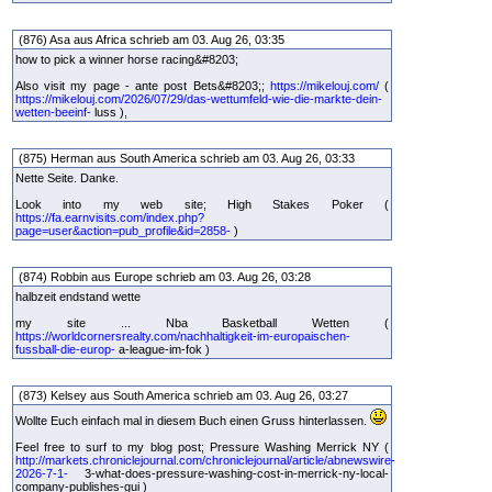
(876) Asa aus Africa schrieb am 03. Aug 26, 03:35
how to pick a winner horse racing&#8203;
Also visit my page - ante post Bets&#8203;;
https://mikelouj.com/
(
https://mikelouj.com/2026/07/29/das-wettumfeld-wie-die-markte-dein-
wetten-beeinf-
luss ),
(875) Herman aus South America schrieb am 03. Aug 26, 03:33
Nette Seite. Danke.
Look into my web site; High Stakes Poker (
https://fa.earnvisits.com/index.php?
page=user&action=pub_profile&id=2858-
)
(874) Robbin aus Europe schrieb am 03. Aug 26, 03:28
halbzeit endstand wette
my site ... Nba Basketball Wetten (
https://worldcornersrealty.com/nachhaltigkeit-im-europaischen-
fussball-die-europ-
a-league-im-fok )
(873) Kelsey aus South America schrieb am 03. Aug 26, 03:27
Wollte Euch einfach mal in diesem Buch einen Gruss hinterlassen.
Feel free to surf to my blog post; Pressure Washing Merrick NY (
http://markets.chroniclejournal.com/chroniclejournal/article/abnewswire-
2026-7-1-
3-what-does-pressure-washing-cost-in-merrick-ny-local-
company-publishes-gui )