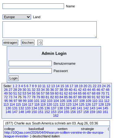
Name
Land
Admin Login
Benutzername
Passwort
Seite:
1
2
3
4
5
6
7
8
9
10
11
12
13
14
15
16
17
18
19
20
21
22
23
24
25
26
27
28
29
30
31
32
33
34
35
36
37
38
39
40
41
42
43
44
45
46
47
48
49
50
51
52
53
54
55
56
57
58
59
60
61
62
63
64
65
66
67
68
69
70
71
72
73
74
75
76
77
78
79
80
81
82
83
84
85
86
87
88
89
90
91
92
93
94
95
96
97
98
99
100
101
102
103
104
105
106
107
108
109
110
111
112
113
114
115
116
117
118
119
120
121
122
123
124
125
126
127
128
129
130
131
132
133
134
135
136
137
138
139
140
141
142
143
144
145
146
147
148
149
150
151
152
153
154
155
156
157
158
159
160
161
162
(877) Charlie aus South America schrieb am 03. Aug 26, 03:36
college basketball wetten strategie (
http://10Qaa.com/2026/04/04/warum-sollten-vereine-in-die-europa-
league-investier-
) deutschland italien