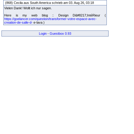
(868) Cecila aus South America schrieb am 03. Aug 26, 03:18
Vielen Dank! Wollt ich nur sagen.
Here is my web blog :: Design D&#8217;IntéRieur (
https://goelancer.com/question/transformer-votre-espace-avec-
creation-de-salle-d-
e-lava )
Login
-
Guestbox 0.93