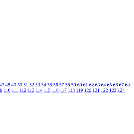
47
48
49
50
51
52
53
54
55
56
57
58
59
60
61
62
63
64
65
66
67
68
9
110
111
112
113
114
115
116
117
118
119
120
121
122
123
124