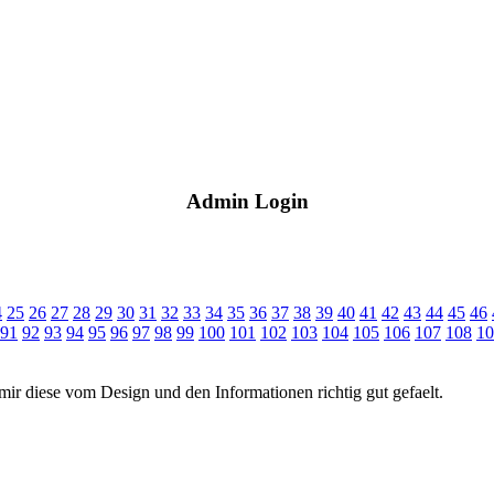
Admin Login
4
25
26
27
28
29
30
31
32
33
34
35
36
37
38
39
40
41
42
43
44
45
46
91
92
93
94
95
96
97
98
99
100
101
102
103
104
105
106
107
108
10
 mir diese vom Design und den Informationen richtig gut gefaelt.