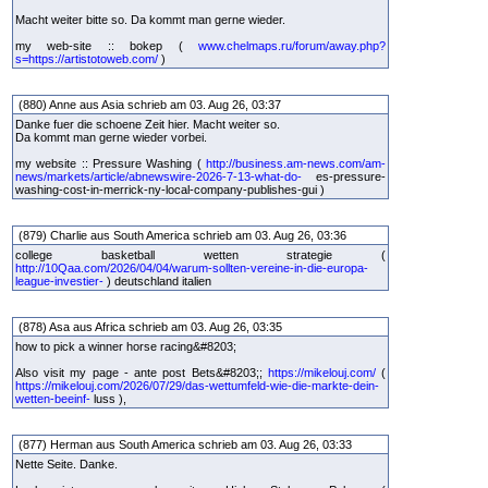
Macht weiter bitte so. Da kommt man gerne wieder.
my web-site :: bokep (
www.chelmaps.ru/forum/away.php?
s=https://artistotoweb.com/
)
(880) Anne aus Asia schrieb am 03. Aug 26, 03:37
Danke fuer die schoene Zeit hier. Macht weiter so.
Da kommt man gerne wieder vorbei.
my website :: Pressure Washing (
http://business.am-news.com/am-
news/markets/article/abnewswire-2026-7-13-what-do-
es-pressure-
washing-cost-in-merrick-ny-local-company-publishes-gui )
(879) Charlie aus South America schrieb am 03. Aug 26, 03:36
college basketball wetten strategie (
http://10Qaa.com/2026/04/04/warum-sollten-vereine-in-die-europa-
league-investier-
) deutschland italien
(878) Asa aus Africa schrieb am 03. Aug 26, 03:35
how to pick a winner horse racing&#8203;
Also visit my page - ante post Bets&#8203;;
https://mikelouj.com/
(
https://mikelouj.com/2026/07/29/das-wettumfeld-wie-die-markte-dein-
wetten-beeinf-
luss ),
(877) Herman aus South America schrieb am 03. Aug 26, 03:33
Nette Seite. Danke.