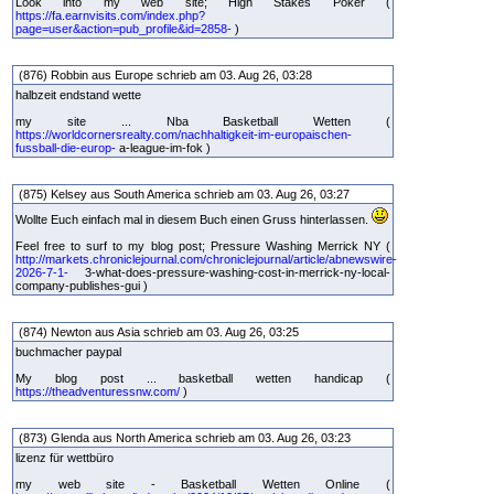
Look into my web site; High Stakes Poker (
https://fa.earnvisits.com/index.php?
page=user&action=pub_profile&id=2858-
)
(876) Robbin aus Europe schrieb am 03. Aug 26, 03:28
halbzeit endstand wette
my site ... Nba Basketball Wetten (
https://worldcornersrealty.com/nachhaltigkeit-im-europaischen-
fussball-die-europ-
a-league-im-fok )
(875) Kelsey aus South America schrieb am 03. Aug 26, 03:27
Wollte Euch einfach mal in diesem Buch einen Gruss hinterlassen.
Feel free to surf to my blog post; Pressure Washing Merrick NY (
http://markets.chroniclejournal.com/chroniclejournal/article/abnewswire-
2026-7-1-
3-what-does-pressure-washing-cost-in-merrick-ny-local-
company-publishes-gui )
(874) Newton aus Asia schrieb am 03. Aug 26, 03:25
buchmacher paypal
My blog post ... basketball wetten handicap (
https://theadventuressnw.com/
)
(873) Glenda aus North America schrieb am 03. Aug 26, 03:23
lizenz für wettbüro
my web site - Basketball Wetten Online (