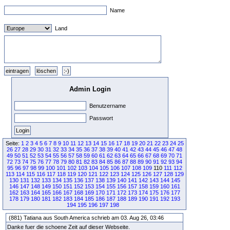
Name
Land
Admin Login
Benutzername
Passwort
Seite:
1
2
3
4
5
6
7
8
9
10
11
12
13
14
15
16
17
18
19
20
21
22
23
24
25
26
27
28
29
30
31
32
33
34
35
36
37
38
39
40
41
42
43
44
45
46
47
48
49
50
51
52
53
54
55
56
57
58
59
60
61
62
63
64
65
66
67
68
69
70
71
72
73
74
75
76
77
78
79
80
81
82
83
84
85
86
87
88
89
90
91
92
93
94
95
96
97
98
99
100
101
102
103
104
105
106
107
108
109
110
111
112
113
114
115
116
117
118
119
120
121
122
123
124
125
126
127
128
129
130
131
132
133
134
135
136
137
138
139
140
141
142
143
144
145
146
147
148
149
150
151
152
153
154
155
156
157
158
159
160
161
162
163
164
165
166
167
168
169
170
171
172
173
174
175
176
177
178
179
180
181
182
183
184
185
186
187
188
189
190
191
192
193
194
195
196
197
198
(881) Tatiana aus South America schrieb am 03. Aug 26, 03:46
Danke fuer die schoene Zeit auf dieser Webseite.