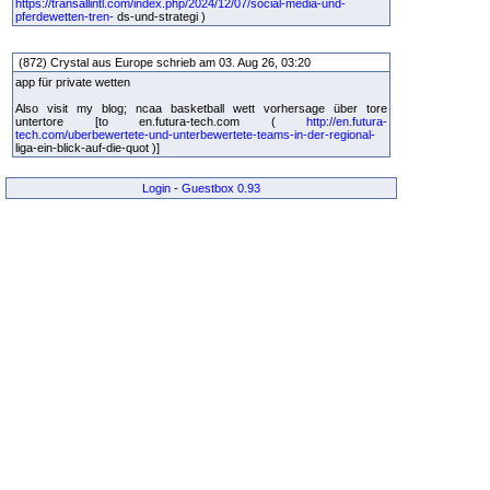
https://transallintl.com/index.php/2024/12/07/social-media-und-
pferdewetten-tren-
ds-und-strategi )
(872) Crystal aus Europe schrieb am 03. Aug 26, 03:20
app für private wetten
Also visit my blog; ncaa basketball wett vorhersage über tore
untertore [to en.futura-tech.com (
http://en.futura-
tech.com/uberbewertete-und-unterbewertete-teams-in-der-regional-
liga-ein-blick-auf-die-quot )]
Login
-
Guestbox 0.93