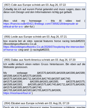
(957) Colin aus Europe schrieb am 03. Aug 26, 07:22
Zufaellig bin ich auf eurem Portal gelandet und muss sagen, dass mir
diese vom Design und den Informationen richtig gut gefaelt.
Also visit my homepage - this AI video tool (
https://franciscoulbr65421.fireblogz.com/73958218/deepnude-ai-
ethical-ai-for-a-s-
afer-fut )
(956) Leslie aus Europe schrieb am 03. Aug 26, 07:21
box exacta bet uk sites special features horse racing bets&#8203;
(Boostbingesoftworks.Co.uk (
https://Boostbingesoftworks.Co.uk/2026/07/exploring-the-intersection-
of-horse-ra-
cing-and- )) racing&#8203;
(955) Dallas aus North America schrieb am 03. Aug 26, 07:20
Ich wollte einfach einen netten Gruss hinterlassen. Bin eben auf die
Websiete gestossen.
My webpage &#1570;&#1605;&#1608;&#1586;&#1588;
&#1586;&#1576;&#1575;&#1606;
&#1575;&#1606;&#1711;&#1604;&#1740;&#1587;&#1740;
&#1575;&#1586; &#1589;&#1601;&#1585; &#1578;&#1575;
&#1589;&#1583; &#1585;&#1575;&#1740;&#1711;&#1575;&#1606;
&#1576;&#1585;&#1575;&#1740;
&#1705;&#1608;&#1583;&#1705;&#1575;&#1606; (
https://moshaverfouri.ir/
)
(954) Elizabet aus Europe schrieb am 03. Aug 26, 07:19
Doch als ich meinem Hausarzt meine Symptome schilderte, machte