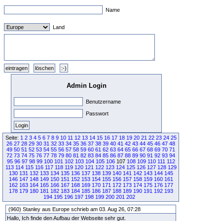
Name
Land
Admin Login
Benutzername
Passwort
Seite:
1
2
3
4
5
6
7
8
9
10
11
12
13
14
15
16
17
18
19
20
21
22
23
24
25
26
27
28
29
30
31
32
33
34
35
36
37
38
39
40
41
42
43
44
45
46
47
48
49
50
51
52
53
54
55
56
57
58
59
60
61
62
63
64
65
66
67
68
69
70
71
72
73
74
75
76
77
78
79
80
81
82
83
84
85
86
87
88
89
90
91
92
93
94
95
96
97
98
99
100
101
102
103
104
105
106
107
108
109
110
111
112
113
114
115
116
117
118
119
120
121
122
123
124
125
126
127
128
129
130
131
132
133
134
135
136
137
138
139
140
141
142
143
144
145
146
147
148
149
150
151
152
153
154
155
156
157
158
159
160
161
162
163
164
165
166
167
168
169
170
171
172
173
174
175
176
177
178
179
180
181
182
183
184
185
186
187
188
189
190
191
192
193
194
195
196
197
198
199
200
201
202
(960) Stanley aus Europe schrieb am 03. Aug 26, 07:28
Hallo, Ich finde den Aufbau der Webseite sehr gut.