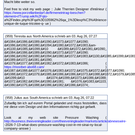
Macht bitte weiter so.
Feel free to visit my web page :: Julie Therrien Designer d'intérieur (
https://www.porzellanbedarf.de/firmeneintrag-loeschen?
element=//Trump.wiki%2Fqto-
a%2Findex.php%3Fqa%3D105962%26qa_1%3Dlexp%C3%A9rience-
unique-de-tuque-tricotee-q- ue )
(959) Teresita aus North America schrieb am 03. Aug 26, 07:27
&#1084;&#1086;&#1089;&#1090;&#1073;&#1077;&#1090;
&#1086;&#1092;&#1080;&#1094;&#1080;&#1072;&#1083;&am-
p;#1100;&#1085;&#1099;&#10 &#1089;&#1072;&#1081;&#1090;,
&#1084;&#1086;&#1089;&#1090;&#1073;&#1077;&#1090;
&#1086;&#1092;&#1080;&#1094;&#1080;&#1072;&#1083;&#1100;&#1085;&#1099;&#108
&#1089;&#1072;&#1081;&#1090;
&#1079;&#1077;&#1088;&#1082;&#1072;&#1083;&#1086; (
https://mostbet-abo68.cam/
)
&#1087;&#1088;&#1077;&#1076;&#1083;&#1072;&#1075;&#1072;&#1077;&#1090;
&#1088;&#1072;&#1079;&#1085;&#1086;&#1086;&#1073;&#1088;&#1072;&#1079;&#108
;&#1099;&#10 &#1074;&#1099;&#1073;&#1086;&#1088;
&#1072;&#1082;&#1094;&#1080;&#1081; &#1076;&#1083;&#1103;
&#1080;&#1075;&#1088;&#1086;&#1082;&#1086;&#1074;.
(958) Julius aus South America schrieb am 03. Aug 26, 07:22
Zufaellig bin ich auf eurem Portal gelandet und muss feststellen, dass
mir diese vom Design und den Informationen richtig gut gefaelt.
Look at my web site Pressure Washing (
http://business.theeveningleader.com/theeveningleader/markets/article/abnewswire-
-2026-7-13-what-does-pressure-washing-cost-in-mt-sinai-ny-local-
company-answe )