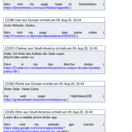
Also visit my page head to Smotrimkino (
https://Smotrimkino.com/user/MelisaYagan86/
)
(2198) Dan aus Europe schrieb am 09. Aug 26, 16:54
Gute Website. Danke.
Also visit my page ... play poker online (
http://Onolearn.co.il/jono/profile/inademko4929416/
)
(2197) Chelsey aus South America schrieb am 09. Aug 26, 16:45
Hallo, Ich finde den Aufbau der Seite super.
Macht bitte weiter so.
Here is my site; Marche Andes (
https://Goelancer.com/question/lexperience-unique-de-plat-bandeja-
paisa-38/
)
(2196) Richie aus Europe schrieb am 09. Aug 26, 16:44
Nette Seite. Vielen Dank.
my web page :: HighStakesDB (
https://gratisafhalen.be/author/emeliatasma/
)
(2195) Elton aus South America schrieb am 09. Aug 26, 16:40
Looks like a reliable phone finder app.
Also visit my website: gps tracker (
https://play.google.com/store/apps/details?
id=com.hbtrl.find.location.tracker.de-
vice&hl )