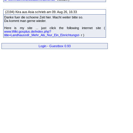
(2194) Kira aus Asia schrieb am 09. Aug 26, 16:33
Danke fuer die schoene Zeit hier. Macht weiter bitte so.
Da kommt man gerne wieder.
Here is my site ... just click the following internet site (
www.Wiki.gosplus.de/index.php?
title=Landhausstil:_Mehr_Als_Nur_Ein_Einrichtungst-
r )
Login
-
Guestbox 0.93