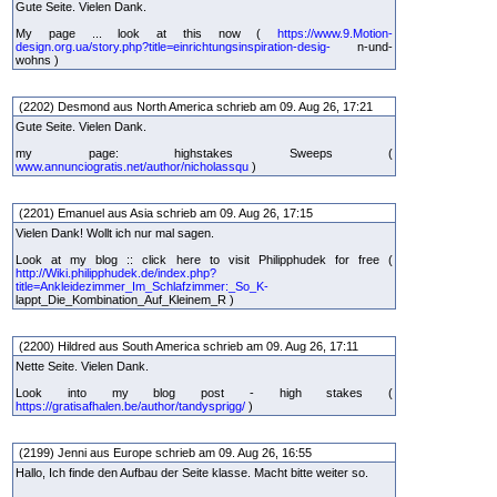
Gute Seite. Vielen Dank.
My page ... look at this now (
https://www.9.Motion-
design.org.ua/story.php?title=einrichtungsinspiration-desig-
n-und-
wohns )
(2202) Desmond aus North America schrieb am 09. Aug 26, 17:21
Gute Seite. Vielen Dank.
my page: highstakes Sweeps (
www.annunciogratis.net/author/nicholassqu
)
(2201) Emanuel aus Asia schrieb am 09. Aug 26, 17:15
Vielen Dank! Wollt ich nur mal sagen.
Look at my blog :: click here to visit Philipphudek for free (
http://Wiki.philipphudek.de/index.php?
title=Ankleidezimmer_Im_Schlafzimmer:_So_K-
lappt_Die_Kombination_Auf_Kleinem_R )
(2200) Hildred aus South America schrieb am 09. Aug 26, 17:11
Nette Seite. Vielen Dank.
Look into my blog post - high stakes (
https://gratisafhalen.be/author/tandysprigg/
)
(2199) Jenni aus Europe schrieb am 09. Aug 26, 16:55
Hallo, Ich finde den Aufbau der Seite klasse. Macht bitte weiter so.