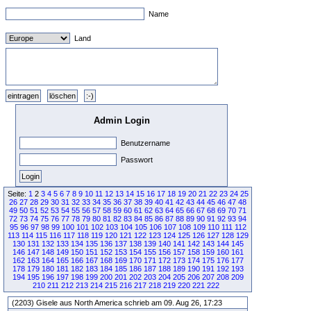
Name
Land
Admin Login
Benutzername
Passwort
Seite:
1
2
3
4
5
6
7
8
9
10
11
12
13
14
15
16
17
18
19
20
21
22
23
24
25
26
27
28
29
30
31
32
33
34
35
36
37
38
39
40
41
42
43
44
45
46
47
48
49
50
51
52
53
54
55
56
57
58
59
60
61
62
63
64
65
66
67
68
69
70
71
72
73
74
75
76
77
78
79
80
81
82
83
84
85
86
87
88
89
90
91
92
93
94
95
96
97
98
99
100
101
102
103
104
105
106
107
108
109
110
111
112
113
114
115
116
117
118
119
120
121
122
123
124
125
126
127
128
129
130
131
132
133
134
135
136
137
138
139
140
141
142
143
144
145
146
147
148
149
150
151
152
153
154
155
156
157
158
159
160
161
162
163
164
165
166
167
168
169
170
171
172
173
174
175
176
177
178
179
180
181
182
183
184
185
186
187
188
189
190
191
192
193
194
195
196
197
198
199
200
201
202
203
204
205
206
207
208
209
210
211
212
213
214
215
216
217
218
219
220
221
222
(2203) Gisele aus North America schrieb am 09. Aug 26, 17:23