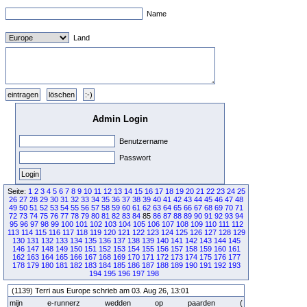
Name
Land
Admin Login
Benutzername
Passwort
Seite:
1
2
3
4
5
6
7
8
9
10
11
12
13
14
15
16
17
18
19
20
21
22
23
24
25
26
27
28
29
30
31
32
33
34
35
36
37
38
39
40
41
42
43
44
45
46
47
48
49
50
51
52
53
54
55
56
57
58
59
60
61
62
63
64
65
66
67
68
69
70
71
72
73
74
75
76
77
78
79
80
81
82
83
84
85
86
87
88
89
90
91
92
93
94
95
96
97
98
99
100
101
102
103
104
105
106
107
108
109
110
111
112
113
114
115
116
117
118
119
120
121
122
123
124
125
126
127
128
129
130
131
132
133
134
135
136
137
138
139
140
141
142
143
144
145
146
147
148
149
150
151
152
153
154
155
156
157
158
159
160
161
162
163
164
165
166
167
168
169
170
171
172
173
174
175
176
177
178
179
180
181
182
183
184
185
186
187
188
189
190
191
192
193
194
195
196
197
198
(1139) Terri aus Europe schrieb am 03. Aug 26, 13:01
mijn e-runnerz wedden op paarden (