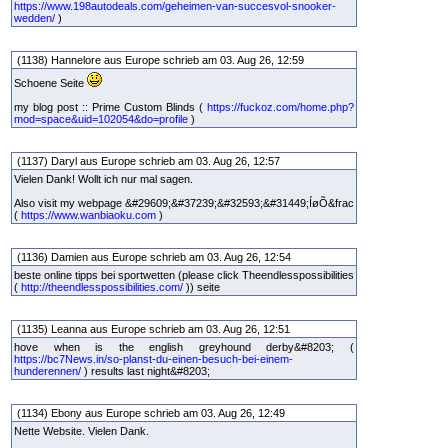
https://www.198autodeals.com/geheimen-van-succesvol-snooker-
wedden/
)
(1138) Hannelore aus Europe schrieb am 03. Aug 26, 12:59
Schoene Seite
my blog post :: Prime Custom Blinds (
https://fuckoz.com/home.php?
mod=space&uid=102054&do=profile
)
(1137) Daryl aus Europe schrieb am 03. Aug 26, 12:57
Vielen Dank! Wollt ich nur mal sagen.
Also visit my webpage &#29609;&#37239;&#32593;&#31449;ÍøÕ&frac
(
https://www.wanbiaoku.com
)
(1136) Damien aus Europe schrieb am 03. Aug 26, 12:54
beste online tipps bei sportwetten (please click Theendlesspossibilities
(
http://theendlesspossibilities.com/
)) seite
(1135) Leanna aus Europe schrieb am 03. Aug 26, 12:51
hove when is the english greyhound derby&#8203; (
https://bc7News.in/so-planst-du-einen-besuch-bei-einem-
hunderennen/
) results last night&#8203;
(1134) Ebony aus Europe schrieb am 03. Aug 26, 12:49
Nette Website. Vielen Dank.