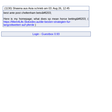
(1130) Shawna aus Asia schrieb am 03. Aug 26, 12:45
best ante post cheltenham bets&#8203;
Here is my homepage; what does sp mean horse betting&#8203; (
https://Mem4Life.Stokedev.au/die-besten-strategien-fur-
langzeitwetten-auf-pferde
)
Login
-
Guestbox 0.93