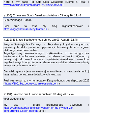
Here is my page; Pg Soft Slots Catalogue (Demo & Real) (
www.hyanglin.org/home/board_nQZz30/293209
)
(1133) Ernest aus South America schrieb am 03. Aug 26, 12:48
Gute Webpage. Danke.
Feel free to visit my blog highstakespoker (
https://logixy.net/user/IveyTranter0/
)
(1132) Erik aus South America schrieb am 03. Aug 26, 12:48
Kasyno Strikingly bez Depozytu za Rejestracje to jedna z najbardziej
popularnych billet c preserve up promocji oferowanych przez legalne
platformy hazardowe online.
Tego typu pay pozwala nowym uzytkownikom rozpoczac gre bez
koniecznosci wplacania wlasnych srodkow na konto. Wystarczy
zazwyczaj zalozenie konta oraz spelnienie okreslonych warunkow
regulaminowych, aby otrzymac darmowe srodki lub darmowe obroty
na wybranych automatach.
Dla wielu graczy jest to atrakcyjna mozliwosc sprawdzenia funkcji
kasyna bez ponoszenia dodatkowych kosztow.
Feel free to surf to my homepage - Kasyno bonus bez depozytu 2026
(
https://100zlbezdepozytuzarejestracje.com
)
(1131) Laverne aus Europe schrieb am 03. Aug 26, 12:47
voor wedden site
my site :: gratis promotiecode e-wedden (
https://Kamnahazrati.com/live-wedden-en-de-invloed-van-
concurrentie-tussen-bookm-
ake )