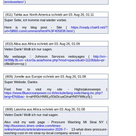
tenniswetten/
)
(811) Tahlia aus North America schrieb am 03. Aug 26, 01:11
Super Seite, ich komme mal wieder vorbei.
Here is my blog post - Site (
https://ready.chair6.net/?
url=Sl860.com/comment/html/%3F405838.html
)
(810) Alisa aus Africa schrieb am 03. Aug 26, 01:09
Vielen Dank! Wollt ich nur sagen.
My webpage :: Johnson Services nettoyages (
http://xn--
hlr99lly3b.xn--cksr0a.asia/home.php?mod=space&uid=11106&do=pr-
ofile&from=sp )
(809) Jonelle aus Europe schrieb am 03. Aug 26, 01:08
Super Website. Danke.
Feel free to visit my site - Highstakesweeps (
https://www.Blueoceanpower.co.th/include/lang.switchlang.inc.php?
lang=EN&bac-
k=aHR0cHM6Ly93d3cuaGlnaHN0YWtlcy5j )
(808) Latosha aus Africa schrieb am 03. Aug 26, 01:08
Vielen Dank! Wollt ich nur mal sagen.
Also visit my web page - Pressure Washing Mt Sinai NY (
http://business.times-online.com/times-
online/markets/article/abnewswire-2026-7--
13-what-does-pressure-
washing-cost-in-mt-sinai-ny-local-company-answe )