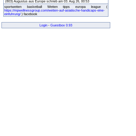
(803) Augustus aus Europe schrieb am 03. Aug 26, 00:53
sportwetten basketball Wetten tipps europa league (
https://mpwellnessgroup.com/wetten-auf-asiatische-handicaps-eine-
einfuhrung/
) facebook
Login
-
Guestbox 0.93