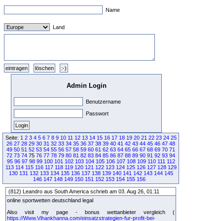
Name
Land
Admin Login
Benutzername
Passwort
Seite:
1
2
3
4
5
6
7
8
9
10
11
12
13
14
15
16
17
18
19
20
21
22
23
24
25
26
27
28
29
30
31
32
33
34
35
36
37
38
39
40
41
42
43
44
45
46
47
48
49
50
51
52
53
54
55
56
57
58
59
60
61
62
63
64
65
66
67
68
69
70
71
72
73
74
75
76
77
78
79
80
81
82
83
84
85
86
87
88
89
90
91
92
93
94
95
96
97
98
99
100
101
102
103
104
105
106
107
108
109
110
111
112
113
114
115
116
117
118
119
120
121
122
123
124
125
126
127
128
129
130
131
132
133
134
135
136
137
138
139
140
141
142
143
144
145
146
147
148
149
150
151
152
153
154
155
156
(812) Leandro aus South America schrieb am 03. Aug 26, 01:11
online sportwetten deutschland legal
Also visit my page - bonus wettanbieter vergleich (
https://Www.Vihankhanna.com/einsatzstrategien-fur-profit-bei-