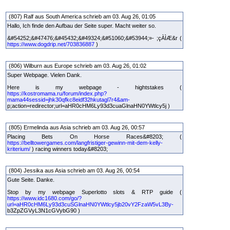
(807) Ralf aus South America schrieb am 03. Aug 26, 01:05
Hallo, Ich finde den Aufbau der Seite super. Macht weiter so.
&#54252;&#47476;&#45432;&#49324;&#51060;&#53944;»- ;çÀÌÆ&r (
https://www.dogdrip.net/703836887
)
(806) Wilburn aus Europe schrieb am 03. Aug 26, 01:02
Super Webpage. Vielen Dank.
Here is my webpage - hightstakes (
https://kostromama.ru/forum/index.php?
mama44sessid=jhk30qfkc8eidf32hkutagl7r4&am-
p;action=redirector;url=aHR0cHM6Ly93d3cuaGlnaHN0YWtlcy5j )
(805) Ermelinda aus Asia schrieb am 03. Aug 26, 00:57
Placing Bets On Horse Races&#8203; (
https://belltowergames.com/langfristiger-gewinn-mit-dem-kelly-
kriterium/
) racing winners today&#8203;
(804) Jessika aus Asia schrieb am 03. Aug 26, 00:54
Gute Seite. Danke.
Stop by my webpage Superlotto slots & RTP guide (
https://www.idc1680.com/go/?
url=aHR0cHM6Ly93d3cuSGlnaHN0YWtlcy5jb20vY2FzaW5vL3By-
b3ZpZGVyL3N1cGVybG90 )