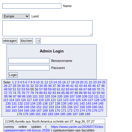
Name
Land
Admin Login
Benutzername
Passwort
Seite:
1
2
3
4
5
6
7
8
9
10
11
12
13
14
15
16
17
18
19
20
21
22
23
24
25
26
27
28
29
30
31
32
33
34
35
36
37
38
39
40
41
42
43
44
45
46
47
48
49
50
51
52
53
54
55
56
57
58
59
60
61
62
63
64
65
66
67
68
69
70
71
72
73
74
75
76
77
78
79
80
81
82
83
84
85
86
87
88
89
90
91
92
93
94
95
96
97
98
99
100
101
102
103
104
105
106
107
108
109
110
111
112
113
114
115
116
117
118
119
120
121
122
123
124
125
126
127
128
129
130
131
132
133
134
135
136
137
138
139
140
141
142
143
144
145
146
147
148
149
150
151
152
153
154
155
156
157
158
159
160
161
162
163
164
165
166
167
168
169
170
171
172
173
174
175
176
177
178
179
180
181
182
183
184
185
186
187
188
189
(1348) Aurelio aus North America schrieb am 07. Aug 26, 07:27
rummy online spielen (
https://www.yandv.us/2026/07/31/ios-
spielautomaten-mit-bonus-2026/
) spielautomaten eps bezahlen