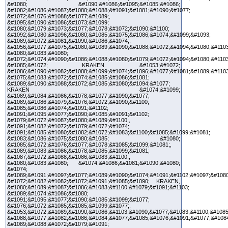
&#1080; &#1090;&#1086;&#1095;&#1085;&#1086;
&#1082;&#1086;&#1087;&#1080;&#1088;&#1091;&#1081;&#1090;&#1077;
&#1072;&#1076;&#1088;&#1077;&#1089;,
&#1095;&#1090;&#1086;&#1073;&#1099;
&#1080;&#1079;&#1073;&#1077;&#1078;&#1072;&#1090;&#1100;
&#1092;&#1080;&#1096;&#1080;&#1085;&#1075;&#1086;&#1074;&#1099;&#1093;
&#1089;&#1072;&#1081;&#1090;&#1086;&#1074;.
&#1056;&#1077;&#1075;&#1080;&#1089;&#1090;&#1088;&#1072;&#1094;&#1080;&#1103
&#1080;&#1083;&#1080;
&#1072;&#1074;&#1090;&#1086;&#1088;&#1080;&#1079;&#1072;&#1094;&#1080;&#1103
&#1085;&#1072; KRAKEN. &#1053;&#1072;
&#1086;&#1090;&#1082;&#1088;&#1099;&#1074;&#1096;&#1077;&#1081;&#1089;&#1103
&#1075;&#1083;&#1072;&#1074;&#1085;&#1086;&#1081;
&#1089;&#1090;&#1088;&#1072;&#1085;&#1080;&#1094;&#1077;
KRAKEN &#1074;&#1099;
&#1089;&#1084;&#1086;&#1078;&#1077;&#1090;&#1077;
&#1089;&#1086;&#1079;&#1076;&#1072;&#1090;&#1100;
&#1085;&#1086;&#1074;&#1091;&#1102;
&#1091;&#1095;&#1077;&#1090;&#1085;&#1091;&#1102;
&#1079;&#1072;&#1087;&#1080;&#1089;&#1100;,
&#1091;&#1082;&#1072;&#1079;&#1072;&#1074;
&#1091;&#1085;&#1080;&#1082;&#1072;&#1083;&#1100;&#1085;&#1099;&#1081;
&#1083;&#1086;&#1075;&#1080;&#1085; &#1080;
&#1085;&#1072;&#1076;&#1077;&#1078;&#1085;&#1099;&#1081;,
&#1089;&#1083;&#1086;&#1078;&#1085;&#1099;&#1081;
&#1087;&#1072;&#1088;&#1086;&#1083;&#1100;,
&#1080;&#1083;&#1080; &#1074;&#1086;&#1081;&#1090;&#1080;
&#1074;
&#1089;&#1091;&#1097;&#1077;&#1089;&#1090;&#1074;&#1091;&#1102;&#1097;&#1080
&#1072;&#1082;&#1082;&#1072;&#1091;&#1085;&#1090; KRAKEN,
&#1080;&#1089;&#1087;&#1086;&#1083;&#1100;&#1079;&#1091;&#1103;
&#1089;&#1074;&#1086;&#1080;
&#1091;&#1095;&#1077;&#1090;&#1085;&#1099;&#1077;
&#1076;&#1072;&#1085;&#1085;&#1099;&#1077;.
&#1053;&#1072;&#1089;&#1090;&#1086;&#1103;&#1090;&#1077;&#1083;&#1100;&#1085
&#1088;&#1077;&#1082;&#1086;&#1084;&#1077;&#1085;&#1076;&#1091;&#1077;&#108
&#1089;&#1088;&#1072;&#1079;&#1091;