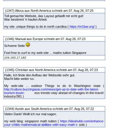
(1347) Alissa aus North America schrieb am 07. Aug 26, 07:25
Toll gemachte Website, das Layout gefaellt mir echt gut!
War bestimmt 'n haufen Arbeit.
my site: unique things to do in north carolina (
https://m1bar.org/
)
(1346) Manual aus Europe schrieb am 07. Aug 26, 07:23
Schoene Seite
Feel free to surf to my web-site ... maths tuition Singapore
104.160.17.182
(1345) Christian aus North America schrieb am 07. Aug 26, 07:23
Hallo, Ich finde den Aufbau der Webseite sehr gut.
Macht bitte weiter so.
My web-site ... outdoor Things to do In Washington state (
http://culture.buzzingasia.com/news/get-up-to-date-with-the-latest-
tourism-busin-
ess-trends-stay-ahead-of-changes-in-the-travel-
industry/381 )
(1344) Austin aus South America schrieb am 07. Aug 26, 07:22
Vielen Dank! Wollt ich nur mal sagen.
my web blog: singapore math tuition (
https://ideahubb.com/enhance-
your-childs-mathematical-abilities-with-easy-math-t-
ools )