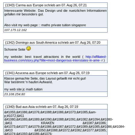
(1343) Carma aus Europe schrieb am 07. Aug 26, 07:21
Interessante Website. Das Design und die nuetzlichen Informationen
gefallen mir besonders gut.
Also visit my web page :: maths private tuition singapore
107.175.12.162
(1342) Domingo aus South America schrieb am 07. Aug 26, 07:20
Schoene Seite
my website: best travel attractions in the world (
http://affiliated-
business.com/story.php?title=most-dangerous-interstates-in-ame-
r )
(1341) Azucena aus Europe schrieb am 07. Aug 26, 07:19
Klasse gemachte Seite, das Layout gefaellt mir echt gut!
War bestimmt 'n haufen Aufwand.
my web site jc math tuition
23.108.254.80
(1340) Bud aus Asia schrieb am 07. Aug 26, 07:19
&#1055;&#1086;&#1076;&#1088;&#1086;&#1073;&#1085;&am-
p;#1072;&#11
&#1080;&#1085;&#1089;&#1090;&#1088;&#1091;&#1082;&#1094;&#1080-
;&#11 KRAKEN &#1087;&#1086;
&#1073;&#1077;&#1079;&#1086;&#1087;&#1072;&#1089;&#1085;&#1086;&#1084-
;&#10 &#1050;&#1088;&#1072;&#1082;&#1077;&#1085;
&#1074;&#1093;&#1086;&#1076;