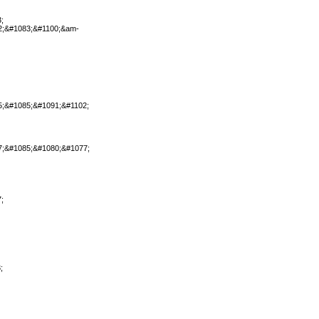
;
2;&#1083;&#1100;&am-
;&#1085;&#1091;&#1102;
7;&#1085;&#1080;&#1077;
;
;