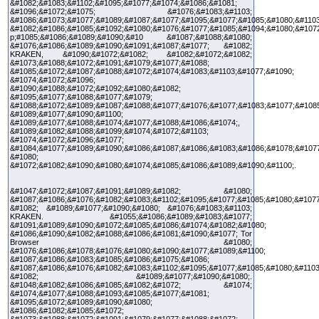
&#1082;&#1083;&#1102;&#1095;&#1077;&#1074;&#1086;&#1081;
&#1096;&#1072;&#1075; &#1076;&#1083;&#1103;
&#1086;&#1073;&#1077;&#1089;&#1087;&#1077;&#1095;&#1077;&#1085;&#1080;&#1103
&#1082;&#1086;&#1085;&#1092;&#1080;&#1076;&#1077;&#1085;&#1094;&#1080;&#107
p;#1085;&#1086;&#1089;&#1090;&#10 &#1087;&#1088;&#1080;
&#1076;&#1086;&#1089;&#1090;&#1091;&#1087;&#1077; &#1082;
KRAKEN, &#1090;&#1072;&#1082; &#1082;&#1072;&#1082;
&#1073;&#1088;&#1072;&#1091;&#1079;&#1077;&#1088;
&#1085;&#1072;&#1087;&#1088;&#1072;&#1074;&#1083;&#1103;&#1077;&#1090;
&#1074;&#1072;&#1096;
&#1090;&#1088;&#1072;&#1092;&#1080;&#1082;
&#1095;&#1077;&#1088;&#1077;&#1079;
&#1088;&#1072;&#1089;&#1087;&#1088;&#1077;&#1076;&#1077;&#1083;&#1077;&#1085
&#1089;&#1077;&#1090;&#1100;
&#1089;&#1077;&#1088;&#1074;&#1077;&#1088;&#1086;&#1074;,
&#1089;&#1082;&#1088;&#1099;&#1074;&#1072;&#1103;
&#1074;&#1072;&#1096;&#1077;
&#1084;&#1077;&#1089;&#1090;&#1086;&#1087;&#1086;&#1083;&#1086;&#1078;&#107
&#1080;
&#1072;&#1082;&#1090;&#1080;&#1074;&#1085;&#1086;&#1089;&#1090;&#1100;.
&#1047;&#1072;&#1087;&#1091;&#1089;&#1082; &#1080;
&#1087;&#1086;&#1076;&#1082;&#1083;&#1102;&#1095;&#1077;&#1085;&#1080;&#1077
&#1082; &#1089;&#1077;&#1090;&#1080; &#1076;&#1083;&#1103;
KRAKEN. &#1055;&#1086;&#1089;&#1083;&#1077;
&#1091;&#1089;&#1090;&#1072;&#1085;&#1086;&#1074;&#1082;&#1080;
&#1086;&#1090;&#1082;&#1088;&#1086;&#1081;&#1090;&#1077; Tor
Browser &#1080;
&#1076;&#1086;&#1078;&#1076;&#1080;&#1090;&#1077;&#1089;&#1100;
&#1087;&#1086;&#1083;&#1085;&#1086;&#1075;&#1086;
&#1087;&#1086;&#1076;&#1082;&#1083;&#1102;&#1095;&#1077;&#1085;&#1080;&#1103
&#1082; &#1089;&#1077;&#1090;&#1080;.
&#1048;&#1082;&#1086;&#1085;&#1082;&#1072; &#1074;
&#1074;&#1077;&#1088;&#1093;&#1085;&#1077;&#1081;
&#1095;&#1072;&#1089;&#1090;&#1080;
&#1086;&#1082;&#1085;&#1072;
&#1073;&#1088;&#1072;&#1091;&#1079;&#1077;&#1088;&#1072;