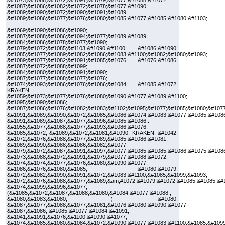
&#1087;&#1086;&#1082;&#1072;&#1078;&#1077;&#1090;
&#1089;&#1090;&#1072;&#1090;&#1091;&#1089;
&#1089;&#1086;&#1077;&#1076;&#1080;&#1085;&#1077;&#1085;&#1080;&#1103;.
&#1069;&#1090;&#1086;&#1090;
&#1087;&#1088;&#1086;&#1094;&#1077;&#1089;&#1089;
&#1084;&#1086;&#1078;&#1077;&#1090;
&#1079;&#1072;&#1085;&#1103;&#1090;&#1100; &#1086;&#1090;
&#1085;&#1077;&#1089;&#1082;&#1086;&#1083;&#1100;&#1082;&#1080;&#1093;
&#1089;&#1077;&#1082;&#1091;&#1085;&#1076; &#1076;&#1086;
&#1087;&#1072;&#1088;&#1099;
&#1084;&#1080;&#1085;&#1091;&#1090;
&#1087;&#1077;&#1088;&#1077;&#1076;
&#1074;&#1093;&#1086;&#1076;&#1086;&#1084; &#1085;&#1072;
KRAKEN.
&#1059;&#1073;&#1077;&#1076;&#1080;&#1090;&#1077;&#1089;&#1100;,
&#1095;&#1090;&#1086;
&#1087;&#1086;&#1076;&#1082;&#1083;&#1102;&#1095;&#1077;&#1085;&#1080;&#1077
&#1091;&#1089;&#1090;&#1072;&#1085;&#1086;&#1074;&#1083;&#1077;&#1085;&#108
&#1091;&#1089;&#1087;&#1077;&#1096;&#1085;&#1086;.
&#1055;&#1077;&#1088;&#1077;&#1093;&#1086;&#1076;
&#1085;&#1072; &#1089;&#1072;&#1081;&#1090; KRAKEN. &#1042;
&#1072;&#1076;&#1088;&#1077;&#1089;&#1085;&#1086;&#1081;
&#1089;&#1090;&#1088;&#1086;&#1082;&#1077;
&#1079;&#1072;&#1087;&#1091;&#1097;&#1077;&#1085;&#1085;&#1086;&#1075;&#108
&#1073;&#1088;&#1072;&#1091;&#1079;&#1077;&#1088;&#1072;
&#1074;&#1074;&#1077;&#1076;&#1080;&#1090;&#1077;
&#1086;&#1076;&#1080;&#1085; &#1080;&#1079;
&#1072;&#1082;&#1090;&#1091;&#1072;&#1083;&#1100;&#1085;&#1099;&#1093;
&#1072;&#1076;&#1088;&#1077;&#1089;&am;#1072;&#1079;&#1072;&#1085;&#1085;&#
&#1074;&#1099;&#1096;&#1077;
(&#1085;&#1072;&#1087;&#1088;&#1080;&#1084;&#1077;&#1088;,
&#1080;&#1083;&#1080; ), &#1080;
&#1087;&#1077;&#1088;&#1077;&#1081;&#1076;&#1080;&#1090;&#1077;
&#1087;&#1086; &#1085;&#1077;&#1084;&#1091;.
&#1041;&#1091;&#1076;&#1100;&#1090;&#1077;
&#1074;&#1085;&#1080;&#1084;&#1072;&#1090;&#1077;&#1083;&#1100;&#1085;&#1099