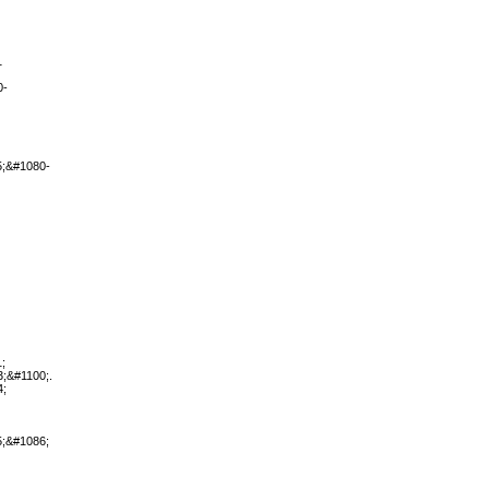
1
0-
5;&#1080-
;
;&#1100;.
4;
;&#1086;