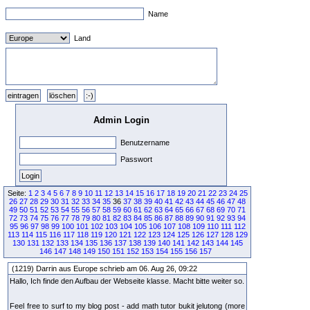
Name
Land
Admin Login
Benutzername
Passwort
Seite:
1
2
3
4
5
6
7
8
9
10
11
12
13
14
15
16
17
18
19
20
21
22
23
24
25
26
27
28
29
30
31
32
33
34
35
36
37
38
39
40
41
42
43
44
45
46
47
48
49
50
51
52
53
54
55
56
57
58
59
60
61
62
63
64
65
66
67
68
69
70
71
72
73
74
75
76
77
78
79
80
81
82
83
84
85
86
87
88
89
90
91
92
93
94
95
96
97
98
99
100
101
102
103
104
105
106
107
108
109
110
111
112
113
114
115
116
117
118
119
120
121
122
123
124
125
126
127
128
129
130
131
132
133
134
135
136
137
138
139
140
141
142
143
144
145
146
147
148
149
150
151
152
153
154
155
156
157
(1219) Darrin aus Europe schrieb am 06. Aug 26, 09:22
Hallo, Ich finde den Aufbau der Webseite klasse. Macht bitte weiter so.
Feel free to surf to my blog post - add math tutor bukit jelutong (more