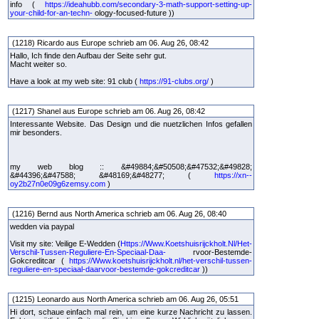
info (
https://ideahubb.com/secondary-3-math-support-setting-up-
your-child-for-an-techn-
ology-focused-future ))
(1218) Ricardo aus Europe schrieb am 06. Aug 26, 08:42
Hallo, Ich finde den Aufbau der Seite sehr gut.
Macht weiter so.
Have a look at my web site: 91 club (
https://91-clubs.org/
)
(1217) Shanel aus Europe schrieb am 06. Aug 26, 08:42
Interessante Website. Das Design und die nuetzlichen Infos gefallen
mir besonders.
my web blog :: &#49884;&#50508;&#47532;&#49828;
&#44396;&#47588; &#48169;&#48277; (
https://xn--
oy2b27n0e09g6zemsy.com
)
(1216) Bernd aus North America schrieb am 06. Aug 26, 08:40
wedden via paypal
Visit my site: Veilige E-Wedden (
Https://Www.Koetshuisrijckholt.Nl/Het-
Verschil-Tussen-Reguliere-En-Speciaal-Daa-
rvoor-Bestemde-
Gokcreditcar (
https://Www.koetshuisrijckholt.nl/het-verschil-tussen-
reguliere-en-speciaal-daarvoor-bestemde-gokcreditcar
))
(1215) Leonardo aus North America schrieb am 06. Aug 26, 05:51
Hi dort, schaue einfach mal rein, um eine kurze Nachricht zu lassen.