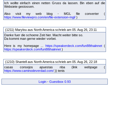
Ich wollte einfach einen netten Gruss da lassen. Bin eben auf die
Websiete gestossen.
Also visit my web blog - MGL file converter (
https://www.fileviewpro.com/en/file-extension-mgl/
)
(1211) Marylou aus North America schrieb am 05. Aug 26, 23:11
Danke fuer die schoene Zeit hier. Macht weiter bitte so.
Da kommt man gerne wieder vorbei.
Here is my homepage ...
https://speakerdeck.com/fun88thaiinnet
(
https://speakerdeck.com/fun88thaiinnet
)
(1210) Shantell aus North America schrieb am 05. Aug 26, 22:18
casas consejos apuestas nba (link webpage (
https://www.caminodeverdad.com/
)) tenis
Login
-
Guestbox 0.93