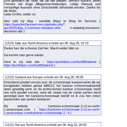
Echt gemütlich die Seite, die Sie hier pflegen. Wirklich nützlich, wenn
Themen wie kluge Alltagsentscheidungen, ruhige Planung und
vernünftige Auswahl ohne Umschweife behandelt werden. Danke für
die Mühe.
Liebe Grüße, weiter so.
Also visit my blog - sensible Ways to Shop for Services (
https://question2answer.rexo.top/index.php?
qa=28331&qa_1=common-mistakes-whe-
n-adapting-insurance-
decisions-abr )
(1214) Sally aus North America schrieb am 06. Aug 26, 02:19
Danke fuer die schoene Zeit hier. Macht weiter bitte so.
Da kommt man gerne wieder.
Here is my web site ::
https://portfolium.com/fun88thaiinnet
(
https://portfolium.com/fun88thaiinnet
)
(1213) Garland aus Europe schrieb am 06. Aug 26, 00:09
Ontzettend positief verrast over de schoonmaak kantoorruimte die we
kortgeleden hebben gehad &#8212; het kantoor schoonmaakbedrijf
deed geweldig werk en de professioneel kantoor schoonmaak heeft
ons echt positief verrast, want elk stukje van de ruimte perfect werd
gereinigd door het kantoorschoonmaak bedrijf en ik zou hen zeker
aanbevelen aan andere bedrijven!
My website ... kantoren-schoonmaak-2.s3.eu-north-
1.amazonaws.com (
https://kantoren-schoonmaak-2.s3.eu-north-
1.amazonaws.com/kantoren-schoonmaak-2.-
h )
(1212) Hal aus North America schrieb am 06. Aug 26, 00:00