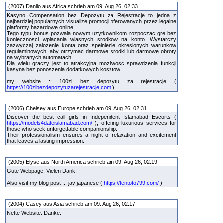
(2007) Danilo aus Africa schrieb am 09. Aug 26, 02:33
Kasyno Compensation bez Depozytu za Rejestracje to jedna z
najbardziej popularnych visualize promocji oferowanych przez legalne
platformy hazardowe online.
Tego typu bonus pozwala nowym uzytkownikom rozpoczac gre bez
koniecznosci wplacania wlasnych srodkow na konto. Wystarczy
zazwyczaj zalozenie konta oraz spelnienie okreslonych warunkow
regulaminowych, aby otrzymac darmowe srodki lub darmowe obroty
na wybranych automatach.
Dla wielu graczy jest to atrakcyjna mozliwosc sprawdzenia funkcji
kasyna bez ponoszenia dodatkowych kosztow.
my website :: 100zl bez depozytu za rejestracje (
https://100zlbezdepozytuzarejestracje.com
)
(2006) Chelsey aus Europe schrieb am 09. Aug 26, 02:31
Discover the best call girls in Independent Islamabad Escorts (
https://models4dateislamabad.com/
), offering luxurious services for
those who seek unforgettable companionship.
Their professionalism ensures a night of relaxation and excitement
that leaves a lasting impression.
(2005) Elyse aus North America schrieb am 09. Aug 26, 02:19
Gute Webpage. Vielen Dank.
Also visit my blog post ... jav japanese (
https://tentoto799.com/
)
(2004) Casey aus Asia schrieb am 09. Aug 26, 02:17
Nette Website. Danke.