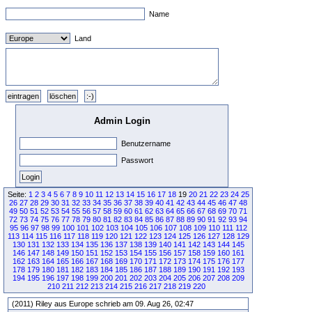
Name
Land
Admin Login
Benutzername
Passwort
Seite:
1
2
3
4
5
6
7
8
9
10
11
12
13
14
15
16
17
18
19
20
21
22
23
24
25
26
27
28
29
30
31
32
33
34
35
36
37
38
39
40
41
42
43
44
45
46
47
48
49
50
51
52
53
54
55
56
57
58
59
60
61
62
63
64
65
66
67
68
69
70
71
72
73
74
75
76
77
78
79
80
81
82
83
84
85
86
87
88
89
90
91
92
93
94
95
96
97
98
99
100
101
102
103
104
105
106
107
108
109
110
111
112
113
114
115
116
117
118
119
120
121
122
123
124
125
126
127
128
129
130
131
132
133
134
135
136
137
138
139
140
141
142
143
144
145
146
147
148
149
150
151
152
153
154
155
156
157
158
159
160
161
162
163
164
165
166
167
168
169
170
171
172
173
174
175
176
177
178
179
180
181
182
183
184
185
186
187
188
189
190
191
192
193
194
195
196
197
198
199
200
201
202
203
204
205
206
207
208
209
210
211
212
213
214
215
216
217
218
219
220
(2011) Riley aus Europe schrieb am 09. Aug 26, 02:47