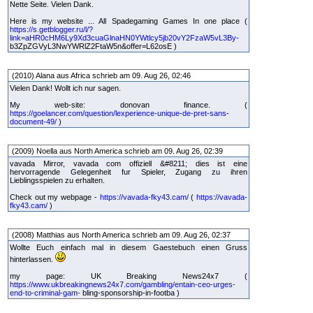
Nette Seite. Vielen Dank.
Here is my website ... All Spadegaming Games In one place (
https://s.getblogger.ru/l/?
link=aHR0cHM6Ly9Xd3cuaGlnaHN0YWtlcy5jb20vY2FzaW5vL3By-
b3ZpZGVyL3NwYWRlZ2FtaW5n&offer=L62osE )
(2010) Alana aus Africa schrieb am 09. Aug 26, 02:46
Vielen Dank! Wollt ich nur sagen.
My web-site: donovan finance. (
https://goelancer.com/question/lexperience-unique-de-pret-sans-
document-49/
)
(2009) Noella aus North America schrieb am 09. Aug 26, 02:39
vavada Mirror, vavada com offiziell &#8211; dies ist eine
hervorragende Gelegenheit fur Spieler, Zugang zu ihren
Lieblingsspielen zu erhalten.
Check out my webpage -
https://vavada-fky43.cam/
(
https://vavada-
fky43.cam/
)
(2008) Matthias aus North America schrieb am 09. Aug 26, 02:37
Wollte Euch einfach mal in diesem Gaestebuch einen Gruss
hinterlassen.
my page: UK Breaking News24x7 (
https://www.ukbreakingnews24x7.com/gambling/entain-ceo-urges-
end-to-criminal-gam-
bling-sponsorship-in-footba )