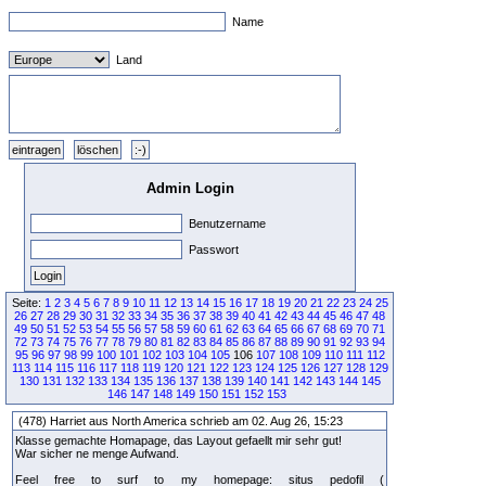
Name
Land
Admin Login
Benutzername
Passwort
Seite:
1
2
3
4
5
6
7
8
9
10
11
12
13
14
15
16
17
18
19
20
21
22
23
24
25
26
27
28
29
30
31
32
33
34
35
36
37
38
39
40
41
42
43
44
45
46
47
48
49
50
51
52
53
54
55
56
57
58
59
60
61
62
63
64
65
66
67
68
69
70
71
72
73
74
75
76
77
78
79
80
81
82
83
84
85
86
87
88
89
90
91
92
93
94
95
96
97
98
99
100
101
102
103
104
105
106
107
108
109
110
111
112
113
114
115
116
117
118
119
120
121
122
123
124
125
126
127
128
129
130
131
132
133
134
135
136
137
138
139
140
141
142
143
144
145
146
147
148
149
150
151
152
153
(478) Harriet aus North America schrieb am 02. Aug 26, 15:23
Klasse gemachte Homapage, das Layout gefaellt mir sehr gut!
War sicher ne menge Aufwand.
Feel free to surf to my homepage: situs pedofil (