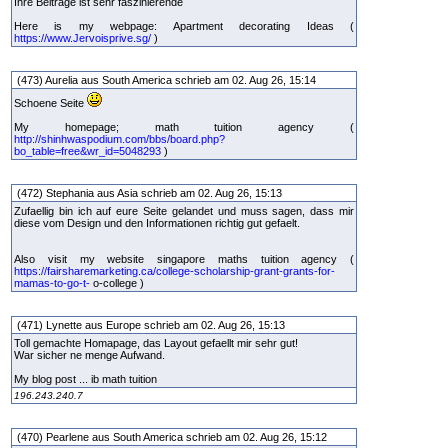
Ihre Beiträge ist sehr faszinierende
Here is my webpage: Apartment decorating Ideas (
https://www.Jervoisprive.sg/
)
(473) Aurelia aus South America schrieb am 02. Aug 26, 15:14
Schoene Seite
My homepage; math tuition agency (
http://shinhwaspodium.com/bbs/board.php?
bo_table=free&wr_id=5048293
)
(472) Stephania aus Asia schrieb am 02. Aug 26, 15:13
Zufaellig bin ich auf eure Seite gelandet und muss sagen, dass mir
diese vom Design und den Informationen richtig gut gefaelt.
Also visit my website singapore maths tuition agency (
https://fairsharemarketing.ca/college-scholarship-grant-grants-for-
mamas-to-go-t-
o-college )
(471) Lynette aus Europe schrieb am 02. Aug 26, 15:13
Toll gemachte Homapage, das Layout gefaellt mir sehr gut!
War sicher ne menge Aufwand.
My blog post ... ib math tuition
196.243.240.7
(470) Pearlene aus South America schrieb am 02. Aug 26, 15:12