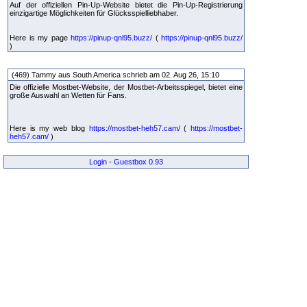
Auf der offiziellen Pin-Up-Website bietet die Pin-Up-Registrierung
einzigartige Möglichkeiten für Glücksspielliebhaber.
Here is my page
https://pinup-qnl95.buzz/
(
https://pinup-qnl95.buzz/
)
(469) Tammy aus South America schrieb am 02. Aug 26, 15:10
Die offizielle Mostbet-Website, der Mostbet-Arbeitsspiegel, bietet eine
große Auswahl an Wetten für Fans.
Here is my web blog
https://mostbet-heh57.cam/
(
https://mostbet-
heh57.cam/
)
Login
-
Guestbox 0.93