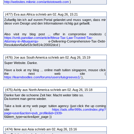
http://websites.milonic.com/artistotoweb.com
)
(477) Eva aus Africa schrieb am 02. Aug 26, 15:21
Zufaellig bin ich auf eurem Portal gelandet und muss sagen, dass mir
diese vom Design und den Informationen richtig gut gefaellt.
Also visit my blog post ... offer in compromise modesto (
https://smb.panolian.com/article/Mesa-Tax-Law-Trusted-Tax-
Attorney-in-Albuquerqu-
e-Delivering-Comprehensive-Tax-Debt-
Resolution/6a5e53c9e814c20002dcd )
(476) Joe aus South America schrieb am 02. Aug 26, 15:19
Super Website. Danke.
Have a look at my blog ... online math tuition singapore, mouse click
the next web site (
https://learndoodles.com/forums/users/luisgreeves1/
),
(475) Ashly aus North America schrieb am 02. Aug 26, 15:18
Danke fuer die schoene Zeit hier. Macht weiter bitte so.
Da kommt man gerne wieder.
Take a look at my web page: tuition agency (just click the up coming
site (
https://ads.offer999s.com/index.php?
page=user&action=pub_profile&id=1939-
6&item_type=active&per_page ))
(474) Ilene aus Asia schrieb am 02. Aug 26, 15:16