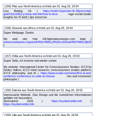
(159) Pilar aus North America schrieb am 01. Aug 26, 19:04
Live Betting Uk (
https://mold-Inspection-llc.08ywrxmtqt-
gok67p1n2652.p.temp-site.link/how-to-leve-
rage-social-media-
insights-for-f1-betti ) tips tomorrow
(158) Shaunte aus Africa schrieb am 01. Aug 26, 19:04
Super Webpage. Danke.
My web site; http //dl.highstakesweeps.com login (
www.krasbasket.ru/goto/aHR0cHM6Ly9Xd3cuSGlnaHN0YWtlcy5jb20
)
(157) Otilia aus North America schrieb am 01. Aug 26, 19:03
Super Seite, ich komme mal wieder vorbei.
My website: International Center for Consciousness Studies; ICCS by
Dmitry Volkov; ICCS mind research; consciousness studies platform;
ICCS philosophy and AI (
https://www.sciad.com/news/first-ai-and-
sentience-conference-to-unite-ai-visiona-
ries-and-renowned-
philosophe )
(156) Dakota aus South America schrieb am 01. Aug 26, 18:52
Interessante Website. Das Design und die nuetzlichen Informationen
gefallen mir besonders.
darkmarket 2026 (
https://mydarknetlist.info
)
https://mydarknetlist.info
(155) Lilla aus South America schrieb am 01. Aug 26, 18:50