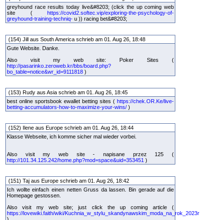
greyhound race results today live&#8203; (click the up coming web
site (
https://covid2.softec.vip/exploring-the-psychology-of-
greyhound-training-techniq-
u )) racing bet&#8203;
(154) Jill aus South America schrieb am 01. Aug 26, 18:48
Gute Website. Danke.
Also visit my web site: Poker Sites (
http://pasarinko.zeroweb.kr/bbs/board.php?
bo_table=notice&wr_id=9111818
)
(153) Rudy aus Asia schrieb am 01. Aug 26, 18:45
best online sportsbook ewallet betting sites (
https://chek.OR.Ke/live-
betting-accumulators-how-to-maximize-your-wins/
)
(152) Ilene aus Europe schrieb am 01. Aug 26, 18:44
Klasse Webseite, ich komme sicher mal wieder vorbei.
Also visit my web site - napisane przez 125 (
http://101.34.125.242/home.php?mod=space&uid=353451
)
(151) Taj aus Europe schrieb am 01. Aug 26, 18:42
Ich wollte einfach einen netten Gruss da lassen. Bin gerade auf die
Homepage gestossen.
Also visit my web site; just click the up coming article (
https://lovewiki.faith/wiki/Kuchnia_w_stylu_skandynawskim_moda_na_rok_2023r
)