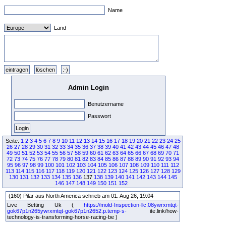
Name
Land
Admin Login
Benutzername
Passwort
Seite:
1
2
3
4
5
6
7
8
9
10
11
12
13
14
15
16
17
18
19
20
21
22
23
24
25
26
27
28
29
30
31
32
33
34
35
36
37
38
39
40
41
42
43
44
45
46
47
48
49
50
51
52
53
54
55
56
57
58
59
60
61
62
63
64
65
66
67
68
69
70
71
72
73
74
75
76
77
78
79
80
81
82
83
84
85
86
87
88
89
90
91
92
93
94
95
96
97
98
99
100
101
102
103
104
105
106
107
108
109
110
111
112
113
114
115
116
117
118
119
120
121
122
123
124
125
126
127
128
129
130
131
132
133
134
135
136
137
138
139
140
141
142
143
144
145
146
147
148
149
150
151
152
(160) Pilar aus North America schrieb am 01. Aug 26, 19:04
Live Betting Uk (
https://mold-Inspection-llc.08ywrxmtqt-
gok67p1n265ywrxmtqt-gok67p1n2652.p.temp-s-
ite.link/how-
technology-is-transforming-horse-racing-be )