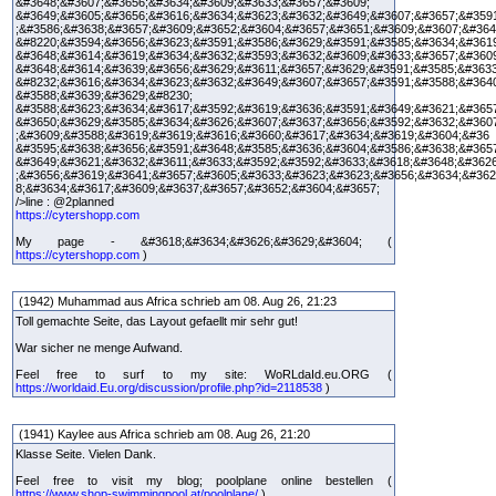
&#3648;&#3607;&#3656;&#3634;&#3609;&#3633;&#3657;&#3609;
&#3649;&#3605;&#3656;&#3616;&#3634;&#3623;&#3632;&#3649;&#3607;&#3657;&#359
;&#3586;&#3638;&#3657;&#3609;&#3652;&#3604;&#3657;&#3651;&#3609;&#3607;&#364
&#8220;&#3594;&#3656;&#3623;&#3591;&#3586;&#3629;&#3591;&#3585;&#3634;&#3619
&#3648;&#3614;&#3619;&#3634;&#3632;&#3593;&#3632;&#3609;&#3633;&#3657;&#360
&#3648;&#3614;&#3639;&#3656;&#3629;&#3611;&#3657;&#3629;&#3591;&#3585;&#363
&#8232;&#3616;&#3634;&#3623;&#3632;&#3649;&#3607;&#3657;&#3591;&#3588;&#364
&#3588;&#3639;&#3629;&#8230;
&#3588;&#3623;&#3634;&#3617;&#3592;&#3619;&#3636;&#3591;&#3649;&#3621;&#365
&#3650;&#3629;&#3585;&#3634;&#3626;&#3607;&#3637;&#3656;&#3592;&#3632;&#360
;&#3609;&#3588;&#3619;&#3619;&#3616;&#3660;&#3617;&#3634;&#3619;&#3604;&#36
&#3595;&#3638;&#3656;&#3591;&#3648;&#3585;&#3636;&#3604;&#3586;&#3638;&#365
&#3649;&#3621;&#3632;&#3611;&#3633;&#3592;&#3592;&#3633;&#3618;&#3648;&#362
;&#3656;&#3619;&#3641;&#3657;&#3605;&#3633;&#3623;&#3623;&#3656;&#3634;&#362
8;&#3634;&#3617;&#3609;&#3637;&#3657;&#3652;&#3604;&#3657;
/>line : @2planned
https://cytershopp.com
My page - &#3618;&#3634;&#3626;&#3629;&#3604; (
https://cytershopp.com
)
(1942) Muhammad aus Africa schrieb am 08. Aug 26, 21:23
Toll gemachte Seite, das Layout gefaellt mir sehr gut!
War sicher ne menge Aufwand.
Feel free to surf to my site: WoRLdaId.eu.ORG (
https://worldaid.Eu.org/discussion/profile.php?id=2118538
)
(1941) Kaylee aus Africa schrieb am 08. Aug 26, 21:20
Klasse Seite. Vielen Dank.
Feel free to visit my blog; poolplane online bestellen (
https://www.shop-swimmingpool.at/poolplane/
)