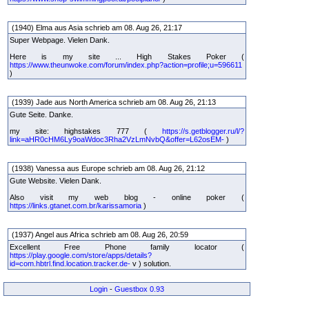
(1940) Elma aus Asia schrieb am 08. Aug 26, 21:17
Super Webpage. Vielen Dank.
Here is my site ... High Stakes Poker (
https://www.theunwoke.com/forum/index.php?action=profile;u=596611
)
(1939) Jade aus North America schrieb am 08. Aug 26, 21:13
Gute Seite. Danke.
my site: highstakes 777 (
https://s.getblogger.ru/l/?
link=aHR0cHM6Ly9oaWdoc3Rha2VzLmNvbQ&offer=L62osEM-
)
(1938) Vanessa aus Europe schrieb am 08. Aug 26, 21:12
Gute Website. Vielen Dank.
Also visit my web blog - online poker (
https://links.gtanet.com.br/karissamoria
)
(1937) Angel aus Africa schrieb am 08. Aug 26, 20:59
Excellent Free Phone family locator (
https://play.google.com/store/apps/details?
id=com.hbtrl.find.location.tracker.de-
v ) solution.
Login
-
Guestbox 0.93