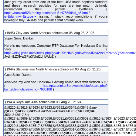
Just got my order from one of the best USA made peptides vendors
and these research peptides for sale are top notch, definitely
recommend their peptide synthesis (
https://bonjour523.rssing.com/chan-51478599/all_p3.html?
q=&dummy=&stype=-
rssing. ) stack recommendations if youre
looking to buy SARMs and peptides that actually work.
(1945) Clay aus North America schrieb am 08. Aug 26, 21:26
Super Seite. Danke.
Here is my webpage; Complete RTP Database For Hacksaw Gaming
Slots (
https://blog.jinlife.com/index.php/go/aHR0cHM6Ly9IaWdoc3Rha2VzLmNvbS9jYXNpbm8
JvdmlkZXIvaGFja3Nhd2dhbWluZ )
(1944) Stepanie aus North America schrieb am 08. Aug 26, 21:26
Gute Seite. Danke.
Also visit my web site Hacksaw Gaming online slots with verified RTP
(
http://pasarinko.Zeroweb.kr/bbs/board.php?
bo_table=notice&wr_id=7680188
)
(1943) Royal aus Asia schrieb am 08. Aug 26, 21:24
&#8220;&#3616;&#3634;&#3623;&#3632;&#3648;&#3648;&am-
p;#3607;&#3657;&#3591;&#3588;&#3640;&#3617;&#3588;&#-
3634;&#3617;&qu
&#3627;&#3609;&#3638;&#3656;&#3591;&#3651;&#3609;&#3616;&#3634;&#3623;&#363
634;&#3618;&#3607;&#3637;&#3656;&#3609;&#3635;&#3614;&#3634;&#3617;&#3634;&
&#8220;&#3649;&#3617;&#3656;&#3605;&#3633;&#3657;&#3591;&#3588;&#3619;&#3619
&#3595;&#3638;&#3656;&#3591;&#3652;&#3617;&#3656;&#3648;&#3614;&#3637;&#361
&#8220;&#3585;&#3634;&#3619;&#3605;&#3633;&#3657;&#3591;&#3588;&#3619;&#3619