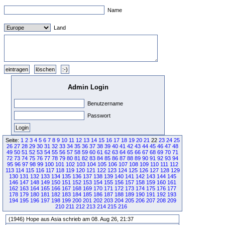
Name
Land
Admin Login
Benutzername
Passwort
Seite:
1
2
3
4
5
6
7
8
9
10
11
12
13
14
15
16
17
18
19
20
21
22
23
24
25
26
27
28
29
30
31
32
33
34
35
36
37
38
39
40
41
42
43
44
45
46
47
48
49
50
51
52
53
54
55
56
57
58
59
60
61
62
63
64
65
66
67
68
69
70
71
72
73
74
75
76
77
78
79
80
81
82
83
84
85
86
87
88
89
90
91
92
93
94
95
96
97
98
99
100
101
102
103
104
105
106
107
108
109
110
111
112
113
114
115
116
117
118
119
120
121
122
123
124
125
126
127
128
129
130
131
132
133
134
135
136
137
138
139
140
141
142
143
144
145
146
147
148
149
150
151
152
153
154
155
156
157
158
159
160
161
162
163
164
165
166
167
168
169
170
171
172
173
174
175
176
177
178
179
180
181
182
183
184
185
186
187
188
189
190
191
192
193
194
195
196
197
198
199
200
201
202
203
204
205
206
207
208
209
210
211
212
213
214
215
216
(1946) Hope aus Asia schrieb am 08. Aug 26, 21:37