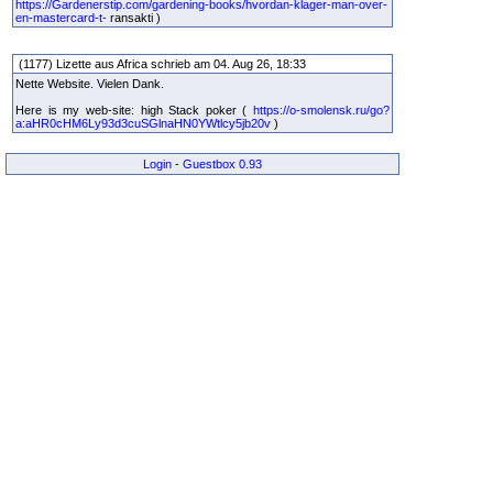
https://Gardenerstip.com/gardening-books/hvordan-klager-man-over-
en-mastercard-t-
ransakti )
(1177) Lizette aus Africa schrieb am 04. Aug 26, 18:33
Nette Website. Vielen Dank.
Here is my web-site: high Stack poker (
https://o-smolensk.ru/go?
a:aHR0cHM6Ly93d3cuSGlnaHN0YWtlcy5jb20v
)
Login
-
Guestbox 0.93