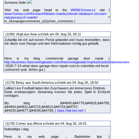
Schoene Seite
Visit my web page head to the
WWW.Genea.cz
site (
www.Genea.cz/informace/hledam-matriky/obsah-databaze-seznam-
natypovanych-matrik/-
?
tx_elunapagecomments_pi1[show_comments )
(1180) Virgil aus Asia schrieb am 05. Aug 26, 00:11
Zufaellig bin ich auf eurem Portal gelandet und muss feststellen, dass
mir diese vom Design und den Informationen richtig gut gefaellt.
Here is my blog: commercial garage door repair (
http://business.theeveningleader.com/theeveningleader/markets/article/abnewswire-
-2026-7-13-what-does-garage-door-repair-cost-in-columbia-md-local-
contractor-pub- lishes-gui )
(1179) Betsy aus South America schrieb am 04. Aug 26, 18:50
Lalibet Live Football bietet den Zuschauern ein immersives Erlebnis.
Dank erstklassigem Streaming konnen Sie jedes Spiel in Echtzeit
verfolgen.
My blog - &#4840;&#4779;&#4826;&#4758;
&#4904;&#4811;&#4723;&#4814;&#4733;&#4757;
&#4635;&#4677;&#4648;&#4709; (
https://lali-bet.net/
)
(1178) Cortez aus Africa schrieb am 04. Aug 26, 18:41
fodboldtips i dag
Here is my web page ... Badminton tips (