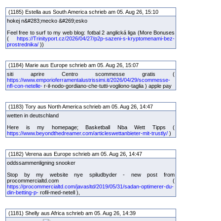
(1185) Estella aus South America schrieb am 05. Aug 26, 15:10
hokej n&#283;mecko &#269;esko
Feel free to surf to my web blog: fotbal 2 anglická liga (More Bonuses
(
https://Trinityport.cz/2026/04/27/p2p-sazeni-s-kryptomenami-bez-
prostrednika/
))
(1184) Marie aus Europe schrieb am 05. Aug 26, 15:07
siti aprire Centro scommesse gratis (
https://www.emporioferramentalustrissimi.it/2026/04/29/scommesse-
nfl-con-netelle-
r-il-nodo-gordiano-che-tutti-vogliono-taglia ) apple pay
(1183) Tory aus North America schrieb am 05. Aug 26, 14:47
wetten in deutschland
Here is my homepage; Basketball Nba Wett Tipps (
https://www.beyondthedreamer.com/articleswettanbieter-mit-trustly/
)
(1182) Verena aus Europe schrieb am 05. Aug 26, 14:47
oddssammenligning snooker
Stop by my website nye spiludbyder - new post from
procommercialtd.com (
https://procommercialtd.com/javasltd/2019/05/31/sadan-optimerer-du-
din-betting-p-
rofil-med-netell ),
(1181) Shelly aus Africa schrieb am 05. Aug 26, 14:39