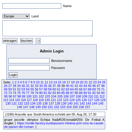
Name
Land
Admin Login
Benutzername
Passwort
Seite:
1
2
3
4
5
6
7
8
9
10
11
12
13
14
15
16
17
18
19
20
21
22
23
24
25
26
27
28
29
30
31
32
33
34
35
36
37
38
39
40
41
42
43
44
45
46
47
48
49
50
51
52
53
54
55
56
57
58
59
60
61
62
63
64
65
66
67
68
69
70
71
72
73
74
75
76
77
78
79
80
81
82
83
84
85
86
87
88
89
90
91
92
93
94
95
96
97
98
99
100
101
102
103
104
105
106
107
108
109
110
111
112
113
114
115
116
117
118
119
120
121
122
123
124
125
126
127
128
129
130
131
132
133
134
135
136
137
138
139
140
141
142
143
144
145
146
147
148
149
150
151
152
153
154
155
156
157
(1186) Aracelis aus South America schrieb am 05. Aug 26, 17:30
grupe jocurile olimpice Echipa Na&#539;Ional&#259; De Fotbal A
Angliei (
https://smile-factory.eu/depunere-minima-prin-sms-la-casele-
de-pariuri-din-roman-
)