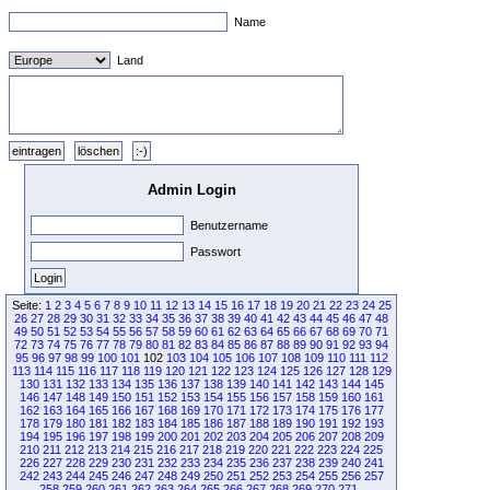
Name
Land
Admin Login
Benutzername
Passwort
Seite:
1
2
3
4
5
6
7
8
9
10
11
12
13
14
15
16
17
18
19
20
21
22
23
24
25
26
27
28
29
30
31
32
33
34
35
36
37
38
39
40
41
42
43
44
45
46
47
48
49
50
51
52
53
54
55
56
57
58
59
60
61
62
63
64
65
66
67
68
69
70
71
72
73
74
75
76
77
78
79
80
81
82
83
84
85
86
87
88
89
90
91
92
93
94
95
96
97
98
99
100
101
102
103
104
105
106
107
108
109
110
111
112
113
114
115
116
117
118
119
120
121
122
123
124
125
126
127
128
129
130
131
132
133
134
135
136
137
138
139
140
141
142
143
144
145
146
147
148
149
150
151
152
153
154
155
156
157
158
159
160
161
162
163
164
165
166
167
168
169
170
171
172
173
174
175
176
177
178
179
180
181
182
183
184
185
186
187
188
189
190
191
192
193
194
195
196
197
198
199
200
201
202
203
204
205
206
207
208
209
210
211
212
213
214
215
216
217
218
219
220
221
222
223
224
225
226
227
228
229
230
231
232
233
234
235
236
237
238
239
240
241
242
243
244
245
246
247
248
249
250
251
252
253
254
255
256
257
258
259
260
261
262
263
264
265
266
267
268
269
270
271