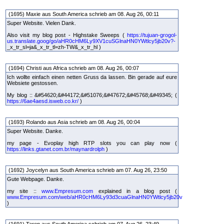
(1695) Maxie aus South America schrieb am 08. Aug 26, 00:11
Super Website. Vielen Dank.
Also visit my blog post - Highstake Sweeps (
https://tujuan-grogol-
us.translate.goog/go/aHR0cHM6Ly9XV1cuSGlnaHN0YWtlcy5jb20v?-
_x_tr_sl=ja&_x_tr_tl=zh-TW&_x_tr_hl )
(1694) Christi aus Africa schrieb am 08. Aug 26, 00:07
Ich wollte einfach einen netten Gruss da lassen. Bin gerade auf eure
Websiete gestossen.
My blog :: &#54620;&#44172;&#51076;&#47672;&#45768;&#49345; (
https://6ae4aesd.isweb.co.kr/
)
(1693) Rolando aus Asia schrieb am 08. Aug 26, 00:04
Super Website. Danke.
my page - Evoplay high RTP slots you can play now (
https://links.gtanet.com.br/maynardrolph
)
(1692) Joycelyn aus South America schrieb am 07. Aug 26, 23:50
Gute Webpage. Danke.
my site ::
www.Empresum.com
explained in a blog post (
www.Empresum.com/web/aHR0cHM6Ly93d3cuaGlnaHN0YWtlcy5jb20v
)
(1691) Taren aus South America schrieb am 07. Aug 26, 23:49