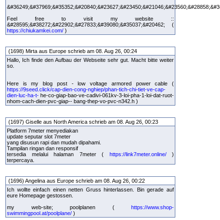
&#36249;&#37969;&#35352;&#20840;&#23627;&#23450;&#21046;&#23560;&#28858;&#3
Feel free to visit my website ::
&#28595;&#38272;&#22902;&#27833;&#39080;&#35037;&#20462; (
https://chiukamkei.com/
)
(1698) Mirta aus Europe schrieb am 08. Aug 26, 00:24
Hallo, Ich finde den Aufbau der Webseite sehr gut. Macht bitte weiter
so.
Here is my blog post - low voltage armored power cable (
https://9seed.click/cap-dien-cong-nghiep/phan-tich-chi-tiet-ve-cap-
dien-luc-ha-t-
he-co-giap-bao-ve-cadivi-061kv-3-loi-pha-1-loi-dat-ruot-
nhom-cach-dien-pvc-giap-- bang-thep-vo-pvc-n342.h )
(1697) Giselle aus North America schrieb am 08. Aug 26, 00:23
Platform 7meter menyediakan
update seputar slot 7meter
yang disusun rapi dan mudah dipahami.
Tampilan ringan dan responsif
tersedia melalui halaman 7meter (
https://link7meter.online/
)
terpercaya.
(1696) Angelina aus Europe schrieb am 08. Aug 26, 00:22
Ich wollte einfach einen netten Gruss hinterlassen. Bin gerade auf
eure Homepage gestossen.
my web-site; poolplanen (
https://www.shop-
swimmingpool.at/poolplane/
)