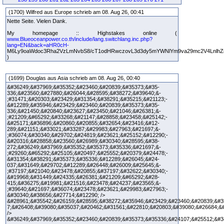
(1700) Wilfred aus Europe schrieb am 08. Aug 26, 00:41
Nette Seite. Vielen Dank.
My homepage :: Highstakes online (
www.Blueoceanpower.co.th/include/lang.switchlang.inc.php?
lang=EN&back=aHR0cH-
M6Ly9oaWdoc3Rha2VzLmNvbS8/cT1odHRwczovL3d3dy5mYWNlYm9va29mc2V4Lnlh
)
(1699) Douglas aus Asia schrieb am 08. Aug 26, 00:40
&#36249;&#37969;&#35352;&#23460;&#20839;&#35373;&#35-
336;&#23560;&#27880;&#26044;&#28595;&#38272;&#39640;&-
;#31471;&#20303;&#23429;&#31354;&#38291;&#35215;&#21123;-
&#12289;&#35946;&#23429;&#23460;&#20839;&#35373;&#35-
336;&#21450;&#20840;&#23627;&#23450;&#21046;&#26381;&-
;#21209;&#65292;&#33268;&#21147;&#28858;&#23458;&#25142;-
&#25171;&#36896;&#20860;&#20855;&#32654;&#23416;&#12-
289;&#21151;&#33021;&#33287;&#29983;&#27963;&#21697;&-
;#36074;&#30340;&#29702;&#24819;&#23621;&#25152;&#12290;-
&#20316;&#28858;&#23560;&#26989;&#30340;&#28595;&#38-
272;&#36249;&#37969;&#35352;&#35373;&#35336;&#21697;&-
;#29260;&#65292;&#25105;&#20497;&#25552;&#20379;&#24478;-
&#31354;&#38291;&#35373;&#35336;&#12289;&#26045;&#24-
037;&#31649;&#29702;&#12289;&#26448;&#26009;&#25645;&-
;#37197;&#21040;&#23478;&#20855;&#37197;&#32622;&#30340;-
&#19968;&#31449;&#24335;&#26381;&#21209;&#65292;&#28-
415;&#36275;&#19981;&#21516;&#23478;&#24237;&#23565;&-
;#39640;&#21697;&#36074;&#23478;&#23621;&#29983;&#27963;-
&#30340;&#38656;&#27714;&#12290; />
&#28961;&#35542;&#26159;&#28595;&#38272;&#35946;&#23429;&#23460;&#20839;&#3
7;&#26408;&#39080;&#35037;&#20462;&#31561;&#22810;&#20803;&#39080;&#26684;&
/>
&#36249;&#37969;&#35352;&#23460;&#20839;&#35373;&#35336;&#24107;&#25512;&#3