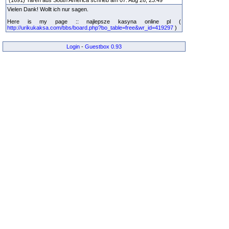
Vielen Dank! Wollt ich nur sagen.
Here is my page :: najlepsze kasyna online pl (
http://urikukaksa.com/bbs/board.php?bo_table=free&wr_id=419297
)
Login
-
Guestbox 0.93