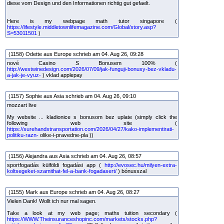
diese vom Design und den Informationen richtig gut gefaelt.
Here is my webpage math tutor singapore (
https://lifestyle.middletownlifemagazine.com/Global/story.asp?
S=53011501
)
(1158) Odette aus Europe schrieb am 04. Aug 26, 09:28
nové Casino S Bonusem 100% (
http://westwinedesign.com/2026/07/09/jak-funguji-bonusy-bez-vkladu-
a-jak-je-vyuz-
) vklad applepay
(1157) Sophie aus Asia schrieb am 04. Aug 26, 09:10
mozzart live
My website ... kladionice s bonusom bez uplate (simply click the
following web site (
https://surehandstransportation.com/2026/04/27/kako-implementirati-
politiku-razn-
olike-i-pravedne-pla ))
(1156) Alejandra aus Asia schrieb am 04. Aug 26, 08:57
sportfogadás külföldi fogadási app (
http://evosec.hu/milyen-extra-
koltsegeket-szamithat-fel-a-bank-fogadasert/
) bónusszal
(1155) Mark aus Europe schrieb am 04. Aug 26, 08:27
Vielen Dank! Wollt ich nur mal sagen.
Take a look at my web page; maths tuition secondary (
https://WWW.Theinsuranceshopinc.com/markets/stocks.php?