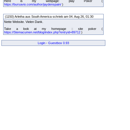
Here is my webpage: play Poker (
https://bursavio.com/author/jaydenspain/
)
(1150) Arletha aus South America schrieb am 04. Aug 26, 01:30
Nette Website. Vielen Dank.
Take a look at my homepage :: site poker (
https://Stemacumen.net/blog/index.php?entryid=89712
)
Login
-
Guestbox 0.93