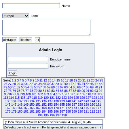
Name
Land
Admin Login
Benutzername
Passwort
Seite:
1
2
3
4
5
6
7
8
9
10
11
12
13
14
15
16
17
18
19
20
21
22
23
24
25
26
27
28
29
30
31
32
33
34
35
36
37
38
39
40
41
42
43
44
45
46
47
48
49
50
51
52
53
54
55
56
57
58
59
60
61
62
63
64
65
66
67
68
69
70
71
72
73
74
75
76
77
78
79
80
81
82
83
84
85
86
87
88
89
90
91
92
93
94
95
96
97
98
99
100
101
102
103
104
105
106
107
108
109
110
111
112
113
114
115
116
117
118
119
120
121
122
123
124
125
126
127
128
129
130
131
132
133
134
135
136
137
138
139
140
141
142
143
144
145
146
147
148
149
150
151
152
153
154
155
156
157
158
159
160
161
162
163
164
165
166
167
168
169
170
171
172
173
174
175
176
177
178
179
180
181
182
183
184
185
186
187
188
189
190
191
192
193
194
195
196
197
198
(1159) Ciara aus South America schrieb am 04. Aug 26, 09:46
Zufaellig bin ich auf eurem Portal gelandet und muss sagen, dass mir