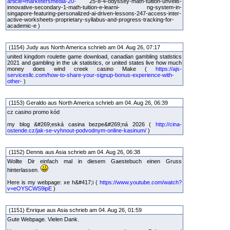
article=marketersmedia-20-
25-8-4-odyssey-math-tuition-unveils-
innovative-secondary-1-math-tuition-e-learni- ng-system-in-
singapore-featuring-personalized-ai-driven-lessons-247-access-inter-
active-worksheets-proprietary-syllabus-and-progress-tracking-for-
academic-e )
(1154) Judy aus North America schrieb am 04. Aug 26, 07:17
united kingdom roulette game download, canadian gambling statistics
2021 and gambling in the uk statistics, or united states live how much
money does wind creek casino Make (
https://ajs-
servicesllc.com/how-to-share-your-signup-bonus-experience-with-
other-
)
(1153) Geraldo aus North America schrieb am 04. Aug 26, 06:39
cz casino promo kód
my blog &#269;eská casina bezpe&#269;ná 2026 (
http://cina-
ostende.cz/jak-se-vyhnout-podvodnym-online-kasinum/
)
(1152) Dennis aus Asia schrieb am 04. Aug 26, 06:38
Wollte Dir einfach mal in diesem Gaestebuch einen Gruss
hinterlassen.
Here is my webpage: xe h&#417;i (
https://www.youtube.com/watch?
v=eOYSCWS9ipE
)
(1151) Enrique aus Asia schrieb am 04. Aug 26, 01:59
Gute Webpage. Vielen Dank.