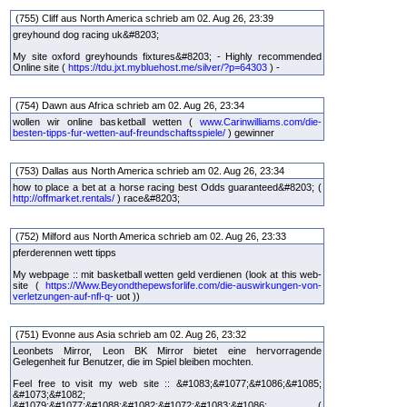
(755) Cliff aus North America schrieb am 02. Aug 26, 23:39
greyhound dog racing uk&#8203;
My site oxford greyhounds fixtures&#8203; - Highly recommended
Online site (
https://tdu.jxt.mybluehost.me/silver/?p=64303
) -
(754) Dawn aus Africa schrieb am 02. Aug 26, 23:34
wollen wir online basketball wetten (
www.Carinwilliams.com/die-
besten-tipps-fur-wetten-auf-freundschaftsspiele/
) gewinner
(753) Dallas aus North America schrieb am 02. Aug 26, 23:34
how to place a bet at a horse racing best Odds guaranteed&#8203; (
http://offmarket.rentals/
) race&#8203;
(752) Milford aus North America schrieb am 02. Aug 26, 23:33
pferderennen wett tipps
My webpage :: mit basketball wetten geld verdienen (look at this web-
site (
https://Www.Beyondthepewsforlife.com/die-auswirkungen-von-
verletzungen-auf-nfl-q-
uot ))
(751) Evonne aus Asia schrieb am 02. Aug 26, 23:32
Leonbets Mirror, Leon BK Mirror bietet eine hervorragende
Gelegenheit fur Benutzer, die im Spiel bleiben mochten.
Feel free to visit my web site :: &#1083;&#1077;&#1086;&#1085;
&#1073;&#1082;
&#1079;&#1077;&#1088;&#1082;&#1072;&#1083;&#1086; (