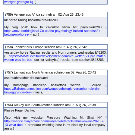
weniger-gefragte-lig-
)
(759) Verlene aus Africa schrieb am 02. Aug 26, 23:48
uk horse racing bookmakers&#8203;
My blog post: how to calculate show bet payout&#8203; (
https://novusorbisglobal.Co.uk/the-psychology-behind-successful-
betting-on-horse-
-raci )
(758) Jennifer aus Europe schrieb am 02. Aug 26, 23:42
yesterday horse Racing results and Non runners wednesday&#8203;
(
https://WWW.Levelfourdevelopment.com/live-wetten-vs-pre-match-
wetten-was-ist-bes-
ser-fur-volleyba ) results from southwell&#8203;
(757) Lamont aus North America schrieb am 02. Aug 26, 23:42
esc buchmacher deutschland
my homepage handicap basketball wetten - Source (
https://Balloonconnection.com/wettpsychologie-verstehen-sie-die-
beweggrunde-der--
mas ),
(756) Rickey aus South America schrieb am 02. Aug 26, 23:39
Klasse Page. Danke.
Also visit my website; Pressure Washing Mt Sinai NY (
http://finance.minyanville.com/minyanville/article/abnewswire-2026-7-
13-what-doe-
s-pressure-washing-cost-in-mt-sinai-ny-local-company-
answ )