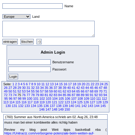
Name
Land
Admin Login
Benutzername
Passwort
Seite:
1
2
3
4
5
6
7
8
9
10
11
12
13
14
15
16
17
18
19
20
21
22
23
24
25
26
27
28
29
30
31
32
33
34
35
36
37
38
39
40
41
42
43
44
45
46
47
48
49
50
51
52
53
54
55
56
57
58
59
60
61
62
63
64
65
66
67
68
69
70
71
72
73
74
75
76
77
78
79
80
81
82
83
84
85
86
87
88
89
90
91
92
93
94
95
96
97
98
99
100
101
102
103
104
105
106
107
108
109
110
111
112
113
114
115
116
117
118
119
120
121
122
123
124
125
126
127
128
129
130
131
132
133
134
135
136
137
138
139
140
141
142
143
144
145
146
147
148
149
150
(760) Summer aus North America schrieb am 02. Aug 26, 23:48
muss man bei einer kombiwette alles richtig haben
Review my blog post Wett tipps basketball nba (
https://Unitractz.com/verborgene-potenziale-beim-wetten-auf-