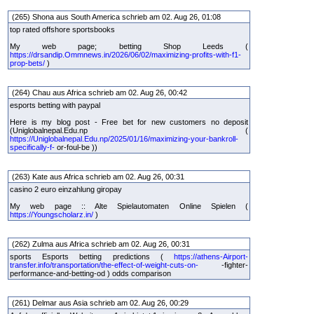
(265) Shona aus South America schrieb am 02. Aug 26, 01:08
top rated offshore sportsbooks
My web page; betting Shop Leeds (
https://drsandip.Ommnews.in/2026/06/02/maximizing-profits-with-f1-
prop-bets/
)
(264) Chau aus Africa schrieb am 02. Aug 26, 00:42
esports betting with paypal
Here is my blog post - Free bet for new customers no deposit
(Uniglobalnepal.Edu.np (
https://Uniglobalnepal.Edu.np/2025/01/16/maximizing-your-bankroll-
specifically-f-
or-foul-be ))
(263) Kate aus Africa schrieb am 02. Aug 26, 00:31
casino 2 euro einzahlung giropay
My web page :: Alte Spielautomaten Online Spielen (
https://Youngscholarz.in/
)
(262) Zulma aus Africa schrieb am 02. Aug 26, 00:31
sports Esports betting predictions (
https://athens-Airport-
transfer.info/transportation/the-effect-of-weight-cuts-on-
-fighter-
performance-and-betting-od ) odds comparison
(261) Delmar aus Asia schrieb am 02. Aug 26, 00:29