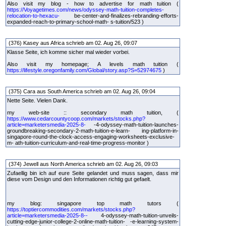
Also visit my blog - how to advertise for math tuition (
https://Voyagetimes.com/news/odyssey-math-tuition-completes-
relocation-to-hexacu-
be-center-and-finalizes-rebranding-efforts-
expanded-reach-to-primary-school-math- s-tuition/523 )
(376) Kasey aus Africa schrieb am 02. Aug 26, 09:07
Klasse Seite, ich komme sicher mal wieder vorbei.
Also visit my homepage; A levels math tuition (
https://lifestyle.oregonfamily.com/Global/story.asp?S=52974675
)
(375) Cara aus South America schrieb am 02. Aug 26, 09:04
Nette Seite. Vielen Dank.
my web-site :: secondary math tuition, (
https://www.cedarcountycoop.com/markets/stocks.php?
article=marketersmedia-2025-8-
-4-odyssey-math-tuition-launches-
groundbreaking-secondary-2-math-tuition-e-learn- ing-platform-in-
singapore-round-the-clock-access-engaging-worksheets-exclusive-
m- ath-tuition-curriculum-and-real-time-progress-monitor )
(374) Jewell aus North America schrieb am 02. Aug 26, 09:03
Zufaellig bin ich auf eure Seite gelandet und muss sagen, dass mir
diese vom Design und den Informationen richtig gut gefaelt.
my blog: singapore top math tutors (
https://toptiercommodities.com/markets/stocks.php?
article=marketersmedia-2025-8--
4-odyssey-math-tuition-unveils-
cutting-edge-junior-college-2-online-math-tuition- -e-learning-system-