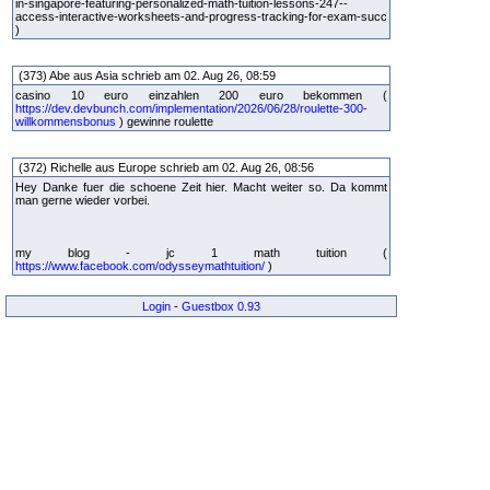
in-singapore-featuring-personalized-math-tuition-lessons-247--
access-interactive-worksheets-and-progress-tracking-for-exam-succ
)
(373) Abe aus Asia schrieb am 02. Aug 26, 08:59
casino 10 euro einzahlen 200 euro bekommen (
https://dev.devbunch.com/implementation/2026/06/28/roulette-300-
willkommensbonus
) gewinne roulette
(372) Richelle aus Europe schrieb am 02. Aug 26, 08:56
Hey Danke fuer die schoene Zeit hier. Macht weiter so. Da kommt
man gerne wieder vorbei.
my blog - jc 1 math tuition (
https://www.facebook.com/odysseymathtuition/
)
Login
-
Guestbox 0.93