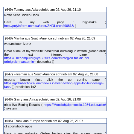
(649) Tommy aus Asia schrieb am 02. Aug 26, 21:10
Nette Seite. Vielen Dank.
Here is my web page :: highstake (
http://polyinform.com.ua/user/ZHDLoren490813/
)
(648) Martha aus South America schrieb am 02. Aug 26, 21:09
wettanbieter lizenz
Have a look at my website: basketball euroleague wetten (please click
the next internet page (
https://Thecomputerguys5Cities.com/strategien-fur-die-bbl-
erfolgreich-wetten-in--
deutschla ))
(647) Freeman aus South America schrieb am 02. Aug 26, 21:08
esports betting (just click the up coming page (
https://globaltechnical.ommnews.in/best-betting-apps-for-bundesliga-
fans/
)) prediction 1x2
(646) Garry aus Africa schrieb am 02. Aug 26, 21:08
trixie live Betting Results (
https://Moodlehjalp.moodle.1984.education/
) system
(645) Frank aus Europe schrieb am 02. Aug 26, 21:07
ct sportsbook apps
Here is my web-site: Online betting sites that accept paypal (