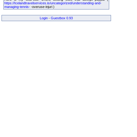
https://Icelandtravelservices.is/uncategorized/understanding-and-
managing-tennis-
-overuse-injuri )
Login
-
Guestbox 0.93