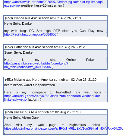
https://amritawalia-art.com/2026/07/23/dont-pg-soft-slot-rtp-list-faqs-
except-yo-
u-utilize-these-10-instrumen )
(653) Dianna aus Asia schrieb am 02. Aug 26, 21:13
Nette Seite. Danke.
my web blog: PG Soft high RTP slots you Can Play now (
http://Pacificllm.com/notice/3684000
)
(652) Catherine aus Asia schrieb am 02. Aug 26, 21:12
Super Seite. Danke.
Here is my site: Online Poker (
http://pasarinko.zeroweb.kr/bbs/board.php?
bo_table=notice&wr_id=9938307
)
(651) Melaine aus North America schrieb am 02. Aug 26, 21:10
beste bitcoin-wallet für sportwetten
Here is my homepage :: basketball nba wett tipps (
https://mikelouj.com/2026/07/29/tipps-zum-schnellen-wechsel-der-
limits-auf-wettp-
lattform )
(650) Kassie aus Asia schrieb am 02. Aug 26, 21:10
Nette Seite. Vielen Dank.
Also visit my web page :: Highstakes online (
https://blog.jinlife.com/index.php/go/aHR0cHM6Ly9XV1cuSGlnaHN0YWtlcy5jb20v
)