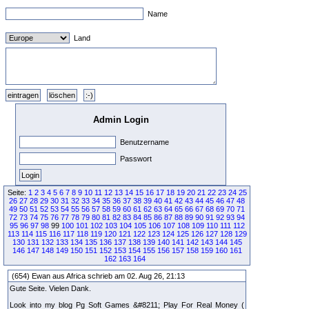
Name
Land
Admin Login
Benutzername
Passwort
Seite:
1
2
3
4
5
6
7
8
9
10
11
12
13
14
15
16
17
18
19
20
21
22
23
24
25
26
27
28
29
30
31
32
33
34
35
36
37
38
39
40
41
42
43
44
45
46
47
48
49
50
51
52
53
54
55
56
57
58
59
60
61
62
63
64
65
66
67
68
69
70
71
72
73
74
75
76
77
78
79
80
81
82
83
84
85
86
87
88
89
90
91
92
93
94
95
96
97
98
99
100
101
102
103
104
105
106
107
108
109
110
111
112
113
114
115
116
117
118
119
120
121
122
123
124
125
126
127
128
129
130
131
132
133
134
135
136
137
138
139
140
141
142
143
144
145
146
147
148
149
150
151
152
153
154
155
156
157
158
159
160
161
162
163
164
(654) Ewan aus Africa schrieb am 02. Aug 26, 21:13
Gute Seite. Vielen Dank.
Look into my blog Pg Soft Games &#8211; Play For Real Money (