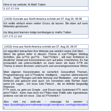
Here is my website; Ib Math Tuition
5.157.27.234
(1416) Gonzalo aus North America schrieb am 07. Aug 26, 09:38
Ich wollte einfach einen netten Gruss da lassen. Bin eben auf eure
Websiete gestossen.
my blog post learners lodge kembangan jc maths Tuition
107.175.12.162
(1415) Irma aus North America schrieb am 07. Aug 26, 09:37
Ich eigentlich betrachten Ihre Website war wirklich meine Zeit Wert.
Wenn Sie gehen tiefer in diesem Thema in zuk??nftigen Weblog
Schriften, das w??re gro??e . Tats??chlich , will man fortfahren in
deutlicher Detail und konzentrieren sich auf jedes Unterthema. Es hat
erstaunlich wie unterschiedlich es kann wenn ein Autor h??lt ein
Thema in einem Brunnen untersucht und unvoreingenommene Weise
.
Mein eigenen Konzentration ist sicherlich Gesundheit Themen,
Programmierung und k??nstliche Intelligenz , machen elektronische
Musik , Yoga??bungen und tiefe Atmung und Meditation , und vegane
Rohkost und gekocht sind auch. Ich verstehen viele Richter stark
wenn ich sagen , Ich esse kein Fleisch , die ist definitiv langweilig
Reponse.
F??r mich, es geht um Gnade , und Essen was funktioniert f??r mich
pers??nlich . Kann man nicht erz??hlen mein Politik oder irgendetwas
anderes von wie ich esse . Das ist l??cherlich !
Also visit my web-site - massage for women (
https://justablogbyanormalnewjerseygirl.wordpress.com/tag/relaxation/
)