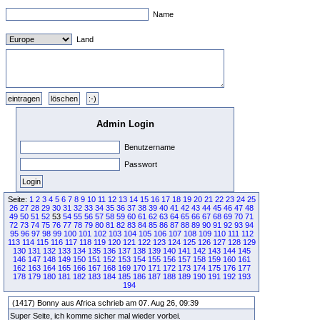
Name
Land
Admin Login
Benutzername
Passwort
Seite:
1
2
3
4
5
6
7
8
9
10
11
12
13
14
15
16
17
18
19
20
21
22
23
24
25
26
27
28
29
30
31
32
33
34
35
36
37
38
39
40
41
42
43
44
45
46
47
48
49
50
51
52
53
54
55
56
57
58
59
60
61
62
63
64
65
66
67
68
69
70
71
72
73
74
75
76
77
78
79
80
81
82
83
84
85
86
87
88
89
90
91
92
93
94
95
96
97
98
99
100
101
102
103
104
105
106
107
108
109
110
111
112
113
114
115
116
117
118
119
120
121
122
123
124
125
126
127
128
129
130
131
132
133
134
135
136
137
138
139
140
141
142
143
144
145
146
147
148
149
150
151
152
153
154
155
156
157
158
159
160
161
162
163
164
165
166
167
168
169
170
171
172
173
174
175
176
177
178
179
180
181
182
183
184
185
186
187
188
189
190
191
192
193
194
(1417) Bonny aus Africa schrieb am 07. Aug 26, 09:39
Super Seite, ich komme sicher mal wieder vorbei.