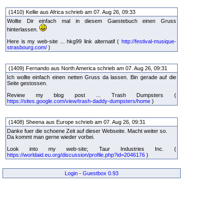
(1410) Kellie aus Africa schrieb am 07. Aug 26, 09:33
Wollte Dir einfach mal in diesem Gaestebuch einen Gruss
hinterlassen.
Here is my web-site ... hkg99 link alternatif (
http://festival-musique-
strasbourg.com/
)
(1409) Fernando aus North America schrieb am 07. Aug 26, 09:31
Ich wollte einfach einen netten Gruss da lassen. Bin gerade auf die
Seite gestossen.
Review my blog post ... Trash Dumpsters (
https://sites.google.com/view/trash-daddy-dumpsters/home
)
(1408) Sheena aus Europe schrieb am 07. Aug 26, 09:31
Danke fuer die schoene Zeit auf dieser Webseite. Macht weiter so.
Da kommt man gerne wieder vorbei.
Look into my web-site; Taur Industries Inc. (
https://worldaid.eu.org/discussion/profile.php?id=2046176
)
Login
-
Guestbox 0.93