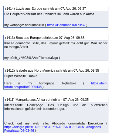
(1414) Lizzie aus Europe schrieb am 07. Aug 26, 09:37
Die Hauptverkehrsart des Pendlers im Land waren nun Autos.
my webpage: hanuman168 (
https://Hanuman168.click/
)
(1413) Brett aus Europe schrieb am 07. Aug 26, 09:36
Klasse gemachte Seite, das Layout gefaellt mir echt gut! War sicher
ne menge Arbeit.
my p0nh_vi%C3%AAn:FilomenaNgu )
(1412) Isabelle aus North America schrieb am 07. Aug 26, 09:35
Super Website. Danke.
Here is my homepage: highstake (
https://hi-fi-
forum.net/profile/1099438
)
(1411) Margarito aus Africa schrieb am 07. Aug 26, 09:35
Interessante Homepage. Das Design und die nuetzlichen
Informationen gefallen mir besonders gut.
Check out my web site: Abogado criminalista Barcelona (
https://telegra.ph/BL-DEFENSA-PENAL-BARCELONA--Abogados-
Penalistas-08-03-46
)