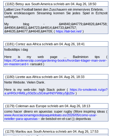
(1182) Betsy aus South America schrieb am 04. Aug 26, 18:50
Lalibet Live Football bietet den Zuschauern ein immersives Erlebnis.
Dank erstklassigem Streaming konnen Sie jedes Spiel in Echtzeit
verfolgen.
My blog - &#4840;&#4779;&#4826;&#4758;
&#4904;&#4811;&#4723;&#4814;&#4733;&#4757;
&#4635;&#4677;&#4648;&#4709; (
https://lali-bet.net/
)
(1181) Cortez aus Africa schrieb am 04. Aug 26, 18:41
fodboldtips i dag
Here is my web page ... Badminton tips (
https://Gardenerstip.com/gardening-books/hvordan-klager-man-over-
en-mastercard-t-
ransakti )
(1180) Lizette aus Africa schrieb am 04. Aug 26, 18:33
Nette Website. Vielen Dank.
Here is my web-site: high Stack poker (
https://o-smolensk.ru/go?
a:aHR0cHM6Ly93d3cuSGlnaHN0YWtlcy5jb20v
)
(1179) Coleman aus Europe schrieb am 04. Aug 26, 18:13
como hacer dinero en apuestas super rugby (More inspiring ideas (
www.Asociacionamigosdejoaquinlobato.es/2026/05/como-usar-
neteller-para-apuestas--
de-beisbol-en-el-cari )) deportivas
(1178) Marilou aus South America schrieb am 04. Aug 26, 17:53