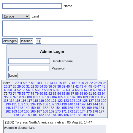
Name
Land
Admin Login
Benutzername
Passwort
Seite:
1
2
3
4
5
6
7
8
9
10
11
12
13
14
15
16
17
18
19
20
21
22
23
24
25
26
27
28
29
30
31
32
33
34
35
36
37
38
39
40
41
42
43
44
45
46
47
48
49
50
51
52
53
54
55
56
57
58
59
60
61
62
63
64
65
66
67
68
69
70
71
72
73
74
75
76
77
78
79
80
81
82
83
84
85
86
87
88
89
90
91
92
93
94
95
96
97
98
99
100
101
102
103
104
105
106
107
108
109
110
111
112
113
114
115
116
117
118
119
120
121
122
123
124
125
126
127
128
129
130
131
132
133
134
135
136
137
138
139
140
141
142
143
144
145
146
147
148
149
150
151
152
153
154
155
156
157
158
159
160
161
162
163
164
165
166
167
168
169
170
171
172
173
174
175
176
177
178
179
180
181
182
183
184
185
186
187
188
189
190
(1186) Tory aus North America schrieb am 05. Aug 26, 14:47
wetten in deutschland