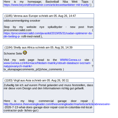
Here is my homepage; Basketball Nba Wett Tipps (
https://www.beyondthedreamer.com/articleswettanbieter-mit-trustly/
)
(1185) Verena aus Europe schrieb am 05. Aug 26, 14:47
oddssammenligning snooker
Stop by my website nye spiludbyder - new post from
procommercialtd.com (
https://procommercialtd.com/javasltd/2019/05/31/sadan-optimerer-du-
din-betting-p-
rofil-med-netell ),
(1184) Shelly aus Africa schrieb am 05. Aug 26, 14:39
Schoene Seite
Visit my web page head to the
WWW.Genea.cz
site (
www.Genea.cz/informace/hledam-matriky/obsah-databaze-seznam-
natypovanych-matrik/-
?
tx_elunapagecomments_pi1[show_comments )
(1183) Virgil aus Asia schrieb am 05. Aug 26, 00:11
Zufaellig bin ich auf eurem Portal gelandet und muss feststellen, dass
mir diese vom Design und den Informationen richtig gut gefaellt.
Here is my blog: commercial garage door repair (
http://business.theeveningleader.com/theeveningleader/markets/article/abnewswire-
-2026-7-13-what-does-garage-door-repair-cost-in-columbia-md-local-
contractor-pub- lishes-gui )