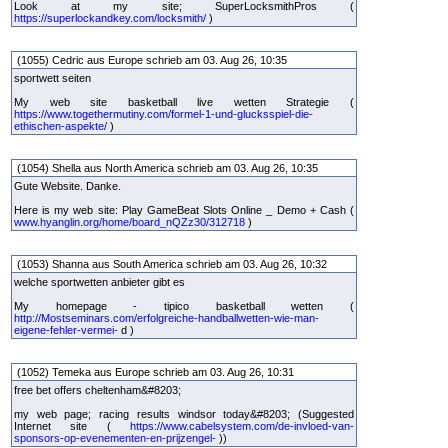
Look at my site; SuperLocksmithPros (
https://superlockandkey.com/locksmith/
)
(1055) Cedric aus Europe schrieb am 03. Aug 26, 10:35
sportwett seiten
My web site basketball live wetten Strategie (
https://www.togethermutiny.com/formel-1-und-glucksspiel-die-
ethischen-aspekte/
)
(1054) Shella aus North America schrieb am 03. Aug 26, 10:35
Gute Website. Danke.
Here is my web site: Play GameBeat Slots Online _ Demo + Cash (
www.hyanglin.org/home/board_nQZz30/312718
)
(1053) Shanna aus South America schrieb am 03. Aug 26, 10:32
welche sportwetten anbieter gibt es
My homepage - tipico basketball wetten (
http://Mostseminars.com/erfolgreiche-handballwetten-wie-man-
eigene-fehler-vermei-
d )
(1052) Temeka aus Europe schrieb am 03. Aug 26, 10:31
free bet offers cheltenham&#8203;
my web page; racing results windsor today&#8203; (Suggested
Internet site (
https://www.cabelsystem.com/de-invloed-van-
sponsors-op-evenementen-en-prijzengel-
))