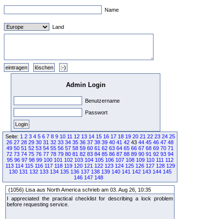
Name
Land
Admin Login
Benutzername
Passwort
Seite:
1
2
3
4
5
6
7
8
9
10
11
12
13
14
15
16
17
18
19
20
21
22
23
24
25
26
27
28
29
30
31
32
33
34
35
36
37
38
39
40
41
42
43
44
45
46
47
48
49
50
51
52
53
54
55
56
57
58
59
60
61
62
63
64
65
66
67
68
69
70
71
72
73
74
75
76
77
78
79
80
81
82
83
84
85
86
87
88
89
90
91
92
93
94
95
96
97
98
99
100
101
102
103
104
105
106
107
108
109
110
111
112
113
114
115
116
117
118
119
120
121
122
123
124
125
126
127
128
129
130
131
132
133
134
135
136
137
138
139
140
141
142
143
144
145
146
147
148
(1056) Lisa aus North America schrieb am 03. Aug 26, 10:35
I appreciated the practical checklist for describing a lock problem
before requesting service.