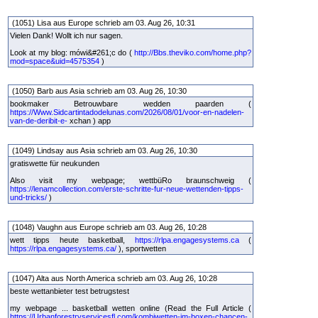
(1051) Lisa aus Europe schrieb am 03. Aug 26, 10:31
Vielen Dank! Wollt ich nur sagen.
Look at my blog: mówi&#261;c do (
http://Bbs.theviko.com/home.php?
mod=space&uid=4575354
)
(1050) Barb aus Asia schrieb am 03. Aug 26, 10:30
bookmaker Betrouwbare wedden paarden (
https://Www.Sidcartintadodelunas.com/2026/08/01/voor-en-nadelen-
van-de-deribit-e-
xchan ) app
(1049) Lindsay aus Asia schrieb am 03. Aug 26, 10:30
gratiswette für neukunden
Also visit my webpage; wettbüRo braunschweig (
https://lenamcollection.com/erste-schritte-fur-neue-wettenden-tipps-
und-tricks/
)
(1048) Vaughn aus Europe schrieb am 03. Aug 26, 10:28
wett tipps heute basketball,
https://rlpa.engagesystems.ca
(
https://rlpa.engagesystems.ca/
), sportwetten
(1047) Alta aus North America schrieb am 03. Aug 26, 10:28
beste wettanbieter test betrugstest
my webpage ... basketball wetten online (Read the Full Article (
https://Urbanforestryservicesfl.com/kombiwetten-im-boxen-chancen-