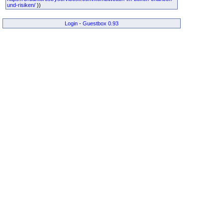
und-risiken/
))
Login
-
Guestbox 0.93