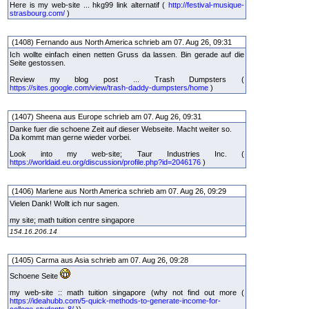
Here is my web-site ... hkg99 link alternatif (
http://festival-musique-
strasbourg.com/
)
(1408) Fernando aus North America schrieb am 07. Aug 26, 09:31
Ich wollte einfach einen netten Gruss da lassen. Bin gerade auf die
Seite gestossen.
Review my blog post ... Trash Dumpsters (
https://sites.google.com/view/trash-daddy-dumpsters/home
)
(1407) Sheena aus Europe schrieb am 07. Aug 26, 09:31
Danke fuer die schoene Zeit auf dieser Webseite. Macht weiter so.
Da kommt man gerne wieder vorbei.
Look into my web-site; Taur Industries Inc. (
https://worldaid.eu.org/discussion/profile.php?id=2046176
)
(1406) Marlene aus North America schrieb am 07. Aug 26, 09:29
Vielen Dank! Wollt ich nur sagen.
my site; math tuition centre singapore
154.16.206.14
(1405) Carma aus Asia schrieb am 07. Aug 26, 09:28
Schoene Seite
my web-site :: math tuition singapore (why not find out more (
https://ideahubb.com/5-quick-methods-to-generate-income-for-
college-students-8/
))