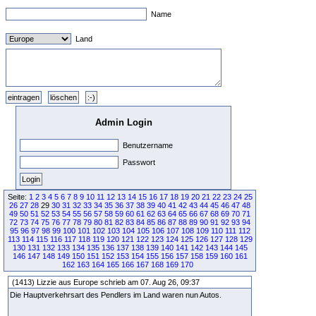
Name
Land
Admin Login
Benutzername
Passwort
Seite:
1
2
3
4
5
6
7
8
9
10
11
12
13
14
15
16
17
18
19
20
21
22
23
24
25
26
27
28
29
30
31
32
33
34
35
36
37
38
39
40
41
42
43
44
45
46
47
48
49
50
51
52
53
54
55
56
57
58
59
60
61
62
63
64
65
66
67
68
69
70
71
72
73
74
75
76
77
78
79
80
81
82
83
84
85
86
87
88
89
90
91
92
93
94
95
96
97
98
99
100
101
102
103
104
105
106
107
108
109
110
111
112
113
114
115
116
117
118
119
120
121
122
123
124
125
126
127
128
129
130
131
132
133
134
135
136
137
138
139
140
141
142
143
144
145
146
147
148
149
150
151
152
153
154
155
156
157
158
159
160
161
162
163
164
165
166
167
168
169
170
(1413) Lizzie aus Europe schrieb am 07. Aug 26, 09:37
Die Hauptverkehrsart des Pendlers im Land waren nun Autos.