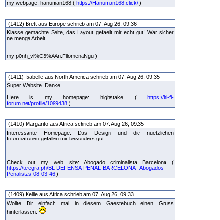
my webpage: hanuman168 (
https://Hanuman168.click/
)
(1412) Brett aus Europe schrieb am 07. Aug 26, 09:36
Klasse gemachte Seite, das Layout gefaellt mir echt gut! War sicher
ne menge Arbeit.
my p0nh_vi%C3%AAn:FilomenaNgu )
(1411) Isabelle aus North America schrieb am 07. Aug 26, 09:35
Super Website. Danke.
Here is my homepage: highstake (
https://hi-fi-
forum.net/profile/1099438
)
(1410) Margarito aus Africa schrieb am 07. Aug 26, 09:35
Interessante Homepage. Das Design und die nuetzlichen
Informationen gefallen mir besonders gut.
Check out my web site: Abogado criminalista Barcelona (
https://telegra.ph/BL-DEFENSA-PENAL-BARCELONA--Abogados-
Penalistas-08-03-46
)
(1409) Kellie aus Africa schrieb am 07. Aug 26, 09:33
Wollte Dir einfach mal in diesem Gaestebuch einen Gruss
hinterlassen.