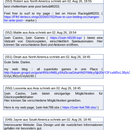
(553) Robert aus North America schrieb am 02. Aug 26, 18:55
best cheltenham ante post bets&#8203;
Feel free to surf to my page :: bet on Horse Racing&#8203; (
https://Flhf.Verteco.shop/2026/07/02/how-to-use-betting-exchanges-
for-ante-post--
marke )
(552) Mable aus Asia schrieb am 02. Aug 26, 18:54
1win Casino, 1win Games (
https://1win-hfi199.top/
) bietet eine
Vielzahl von Glücksspielen, einschließlich Spielautomaten. Hier
können Sie verschiedene Boni und Aktionen eröffnen.
(551) Dinah aus North America schrieb am 02. Aug 26, 18:45
Gute Seite. Danke.
my web blog :: all superlotto games in one Place (
http://tujuan.grogol.us/go/aHR0cHM6Ly9Xd3cuaGlnaHN0YWtlcy5jb20vY2FzaW5vL3Byb
GVyL3N1cGVybG90 )
(550) Louvenia aus Asia schrieb am 02. Aug 26, 18:45
1win Casino, 1win bietet einzigartige Möglichkeiten für
Glücksspielliebhaber.
Hier können Sie verschiedene Möglichkeiten genießen.
Here is my web page; 1win-fwk788.sbs (
https://1win-fwk788.sbs/
)
(549) Jayne aus South America schrieb am 02. Aug 26, 18:45
Interessante Website. Das Design und die nuetzlichen Informationen
gefallen mir besonders gut.