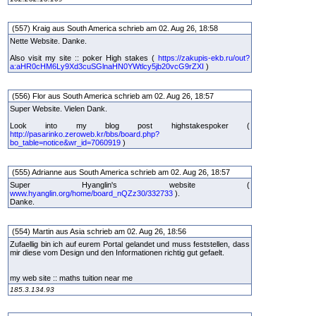
(557) Kraig aus South America schrieb am 02. Aug 26, 18:58
Nette Website. Danke.
Also visit my site :: poker High stakes (
https://zakupis-ekb.ru/out?
a:aHR0cHM6Ly9Xd3cuSGlnaHN0YWtlcy5jb20vcG9rZXI
)
(556) Flor aus South America schrieb am 02. Aug 26, 18:57
Super Website. Vielen Dank.
Look into my blog post highstakespoker (
http://pasarinko.zeroweb.kr/bbs/board.php?
bo_table=notice&wr_id=7060919
)
(555) Adrianne aus South America schrieb am 02. Aug 26, 18:57
Super Hyanglin's website (
www.hyanglin.org/home/board_nQZz30/332733
).
Danke.
(554) Martin aus Asia schrieb am 02. Aug 26, 18:56
Zufaellig bin ich auf eurem Portal gelandet und muss feststellen, dass
mir diese vom Design und den Informationen richtig gut gefaelt.
my web site :: maths tuition near me
185.3.134.93