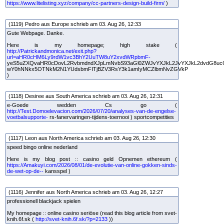
https://www.litelisting.xyz/company/cc-partners-design-build-firm/
)
(1119) Pedro aus Europe schrieb am 03. Aug 26, 12:33
Gute Webpage. Danke.
Here is my homepage; high stake (
http://Patrickandmonica.net/exit.php?
url=aHR0cHM6Ly9rdW1vc3BhY2UuTW8uY2xvdWRpbmF-
yeS5uZXQvaHR0cDovL2RvbmdndXJpLmNvbS93aGl0ZWJvYXJkL2JvYXJkL2dvdG8uc
wY0hNNkx5OTNkM2N1YUdsbmFITjBZV3RsY3k1amIyMCZlbmNvZGVkP
)
(1118) Desiree aus South America schrieb am 03. Aug 26, 12:31
e-Goede wedden Cs go (
http://Test.Domoelevacion.com/2026/07/20/analyses-van-de-engelse-
voetbalsupporte-
rs-fanervaringen-tijdens-toernooi ) sportcompetities
(1117) Leon aus North America schrieb am 03. Aug 26, 12:30
speed bingo online nederland
Here is my blog post :: casino geld Opnemen ethereum (
https://Amakuyi.com/2026/08/01/de-evolutie-van-online-gokken-sinds-
de-wet-op-de--
kansspel )
(1116) Jennifer aus North America schrieb am 03. Aug 26, 12:27
professionell blackjack spielen
My homepage :: online casino seriöse (read this blog article from svet-
knih.6f.sk (
http://svet-knih.6f.sk/?p=2133
))