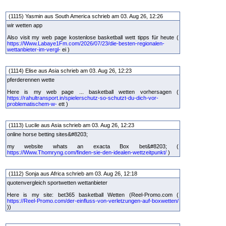
(1115) Yasmin aus South America schrieb am 03. Aug 26, 12:26
wir wetten app
Also visit my web page kostenlose basketball wett tipps für heute (
https://Www.Labaye1Fm.com/2026/07/23/die-besten-regionalen-
wettanbieter-im-vergl-
ei )
(1114) Elise aus Asia schrieb am 03. Aug 26, 12:23
pferderennen wette
Here is my web page ... basketball wetten vorhersagen (
https://rahultransport.in/spielerschutz-so-schutzt-du-dich-vor-
problematischem-w-
ett )
(1113) Lucile aus Asia schrieb am 03. Aug 26, 12:23
online horse betting sites&#8203;
my website whats an exacta Box bet&#8203; (
https://Www.Thomryng.com/finden-sie-den-idealen-wettzeitpunkt/
)
(1112) Sonja aus Africa schrieb am 03. Aug 26, 12:18
quotenvergleich sportwetten wettanbieter
Here is my site: bet365 basketball Wetten (Reel-Promo.com (
https://Reel-Promo.com/der-einfluss-von-verletzungen-auf-boxwetten/
))