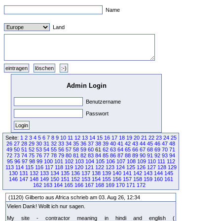
Name
Land
Admin Login
Benutzername
Passwort
Seite:
1
2
3
4
5
6
7
8
9
10
11
12
13
14
15
16
17
18
19
20
21
22
23
24
25
26
27
28
29
30
31
32
33
34
35
36
37
38
39
40
41
42
43
44
45
46
47
48
49
50
51
52
53
54
55
56
57
58
59
60
61
62
63
64
65
66
67
68
69
70
71
72
73
74
75
76
77
78
79
80
81
82
83
84
85
86
87
88
89
90
91
92
93
94
95
96
97
98
99
100
101
102
103
104
105
106
107
108
109
110
111
112
113
114
115
116
117
118
119
120
121
122
123
124
125
126
127
128
129
130
131
132
133
134
135
136
137
138
139
140
141
142
143
144
145
146
147
148
149
150
151
152
153
154
155
156
157
158
159
160
161
162
163
164
165
166
167
168
169
170
171
172
(1120) Gilberto aus Africa schrieb am 03. Aug 26, 12:34
Vielen Dank! Wollt ich nur sagen.
My site - contractor meaning in hindi and english (