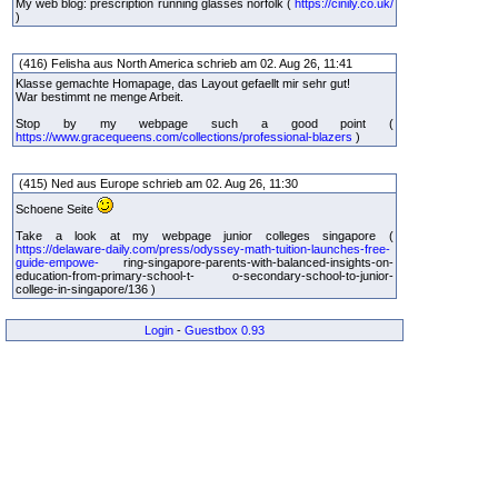
My web blog: prescription running glasses norfolk (
https://cinily.co.uk/
)
(416) Felisha aus North America schrieb am 02. Aug 26, 11:41
Klasse gemachte Homapage, das Layout gefaellt mir sehr gut!
War bestimmt ne menge Arbeit.
Stop by my webpage such a good point (
https://www.gracequeens.com/collections/professional-blazers
)
(415) Ned aus Europe schrieb am 02. Aug 26, 11:30
Schoene Seite
Take a look at my webpage junior colleges singapore (
https://delaware-daily.com/press/odyssey-math-tuition-launches-free-
guide-empowe-
ring-singapore-parents-with-balanced-insights-on-
education-from-primary-school-t- o-secondary-school-to-junior-
college-in-singapore/136 )
Login
-
Guestbox 0.93