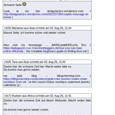
Schoene Seite
Look at my site: dodgytactics.wordpress.com (
http://dodgytactics.wordpress.com/2021/07/28/couples-massage-at-
home/
)
(419) Marianne aus Asia schrieb am 02. Aug 26, 11:44
Klasse Seite, ich komme sicher mal wieder vorbei.
Also visit my homepage ... &#350;anl&#305;urfa Esc (
https://ladegaard-cruz-3.technetbloggers.de/how-you-can-date-
online-efficiently--
the-complete-beginners-guide-to-finding-love-saf )
(418) Tara aus Asia schrieb am 02. Aug 26, 11:44
Danke fuer die schoene Zeit hier. Macht weiter bitte so.
Da kommt man gerne wieder.
my web blog :: blingcharming.com (
https://blingcharming.com/products/gold-color-women-snake-chain-
necklace-1mm-ult-
ra-thin-round-choker-necklace-statement-jewelry-
valentines-g )
(417) Rueben aus Africa schrieb am 02. Aug 26, 11:41
Danke fuer die schoene Zeit auf dieser Webseite. Macht weiter bitte
so.
Da kommt man gerne wieder vorbei.