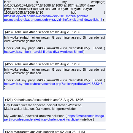
Here is my webpage;
&#1089;&#1074;&#1077;&#1088;&#1093;&#1074;&#1084;&am-
p;#1077;&#1089;&#1090;&#1080;&#1090;&#1077;&#1083;&#-
1100;&#1085;&#1099;&#10 hdd (
https://zloyweb.com/allwin/windows8/2201-mozilla-prizvala-
polzovateley-okazat-pomosch-v-razvitii-firefox-dlya-windows-8.html
)
(423) Isobel aus Africa schrieb am 02. Aug 26, 12:06
Ich wollte einfach einen netten Gruss hinterlassen. Bin gerade auf
eure Websiete gestossen.
Check out my page &#350;anl&#305;urfa Seansl&#305;k Escort (
http://web.symbol.r-razvitii-firefox-dlya-windows-8.html
)
(422) Isobel aus Africa schrieb am 02. Aug 26, 12:06
Ich wollte einfach einen netten Gruss hinterlassen. Bin gerade auf
eure Websiete gestossen.
Check out my page &#350;anl&#305;urfa Seansl&#305;k Escort (
http://web.symbol.rs/forum/member.php?action=profile&uid=1383346
)
(421) Katherin aus Africa schrieb am 02. Aug 26, 12:03
Hey Danke fuer die schoene Zeit auf dieser Webseite.
Macht weiter bitte so. Da komme ich gerne wieder.
My website AI-powered creative solutions (
https://avenirnotes.image-
perth.org/deepnude-ai-ethical-challenges-in-artificial-
-intellige )
(420) Margarette aus Asia schrieb am 02. Aug 26, 11:53