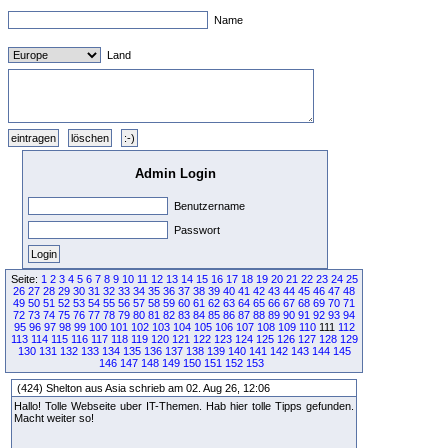
Name
Land
Admin Login
Benutzername
Passwort
Seite:
1
2
3
4
5
6
7
8
9
10
11
12
13
14
15
16
17
18
19
20
21
22
23
24
25
26
27
28
29
30
31
32
33
34
35
36
37
38
39
40
41
42
43
44
45
46
47
48
49
50
51
52
53
54
55
56
57
58
59
60
61
62
63
64
65
66
67
68
69
70
71
72
73
74
75
76
77
78
79
80
81
82
83
84
85
86
87
88
89
90
91
92
93
94
95
96
97
98
99
100
101
102
103
104
105
106
107
108
109
110
111
112
113
114
115
116
117
118
119
120
121
122
123
124
125
126
127
128
129
130
131
132
133
134
135
136
137
138
139
140
141
142
143
144
145
146
147
148
149
150
151
152
153
(424) Shelton aus Asia schrieb am 02. Aug 26, 12:06
Hallo! Tolle Webseite uber IT-Themen. Hab hier tolle Tipps gefunden.
Macht weiter so!