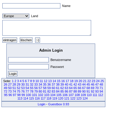
Name
Land
Admin Login
Benutzername
Passwort
Seite:
1
2
3
4
5
6
7
8
9
10
11
12
13
14
15
16
17
18
19
20
21
22
23
24
25
26
27
28
29
30
31
32
33
34
35
36
37
38
39
40
41
42
43
44
45
46
47
48
49
50
51
52
53
54
55
56
57
58
59
60
61
62
63
64
65
66
67
68
69
70
71
72
73
74
75
76
77
78
79
80
81
82
83
84
85
86
87
88
89
90
91
92
93
94
95
96
97
98
99
100
101
102
103
104
105
106
107
108
109
110
111
112
113
114
115
116
117
118
119
120
121
122
123
124
Login
-
Guestbox 0.93